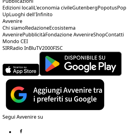
Pubblicazioni
Edizioni locali
L'economia civile
Gutenberg
Popotus
Pop
Up
Luoghi dell'Infinito
Avvenire
Chi siamo
Redazione
Ecosistema
Avvenire
Pubblicità
Fondazione Avvenire
Shop
Contatti
Mondo CEI
SIR
Radio InBlu
TV2000
FISC
Segui Avvenire su