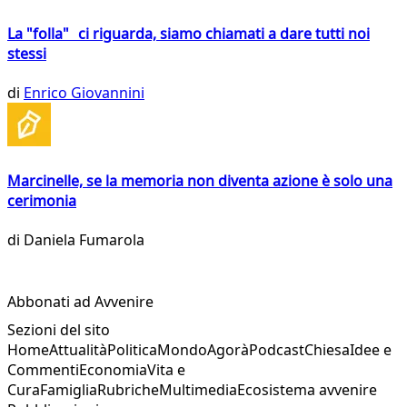
La "folla" ci riguarda, siamo chiamati a dare tutti noi
stessi
di
Enrico Giovannini
Marcinelle, se la memoria non diventa azione è solo una
cerimonia
di
Daniela Fumarola
Abbonati ad Avvenire
Sezioni del sito
Home
Attualità
Politica
Mondo
Agorà
Podcast
Chiesa
Idee e
Commenti
Economia
Vita e
Cura
Famiglia
Rubriche
Multimedia
Ecosistema avvenire