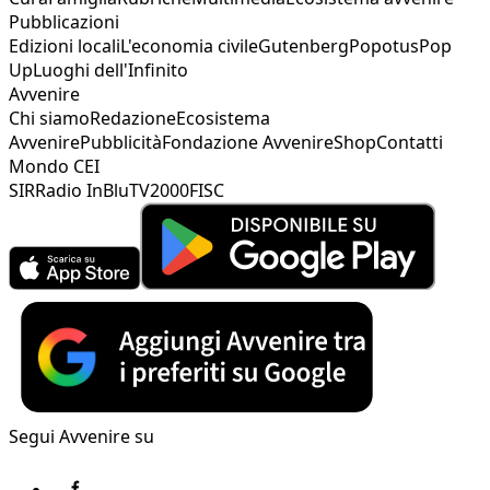
Pubblicazioni
Edizioni locali
L'economia civile
Gutenberg
Popotus
Pop
Up
Luoghi dell'Infinito
Avvenire
Chi siamo
Redazione
Ecosistema
Avvenire
Pubblicità
Fondazione Avvenire
Shop
Contatti
Mondo CEI
SIR
Radio InBlu
TV2000
FISC
Segui Avvenire su