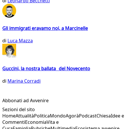
di
Leonardo Becchetti
Gli immigrati eravamo noi, a Marcinelle
di
Luca Mazza
Guccini, la nostra ballata del Novecento
di
Marina Corradi
Abbonati ad Avvenire
Sezioni del sito
Home
Attualità
Politica
Mondo
Agorà
Podcast
Chiesa
Idee e
Commenti
Economia
Vita e
Cura
Famiglia
Rubriche
Multimedia
Ecosistema avvenire