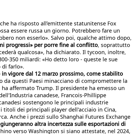
che ha risposto all’emittente statunitense Fox
ossa essere russa un giorno. Potrebbero fare un
ebbero non esserlo». Salvo poi, qualche attimo dopo,
i progressi» per porre fine al conflitto
, soprattutto
ederà qualcosa», ha dichiarato. Il tycoon, inoltre,
00-350 miliardi: «Ho detto loro - queste le sue
 di farlo».
no in vigore dal 12 marzo prossimo, come stabilito
ciaio da questi Paesi minacciano di compromettere la
», ha affermato Trump. Il presidente ha emesso un
dell'Industria canadese, Francois-Phillippe
canadesi sostengono le principali industrie
 titoli dei principali player dell'acciaio in Cina,
irca. Anche i prezzi sullo Shanghai Futures Exchange
giungeranno altra incertezza sulle esportazioni di
chino verso Washington si siano attestate, nel 2024,