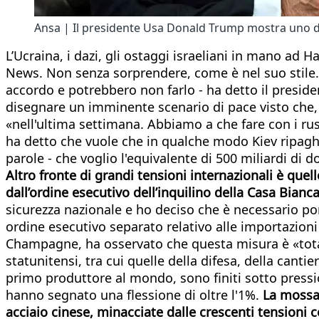
Ansa | Il presidente Usa Donald Trump mostra uno degl
L’Ucraina, i dazi, gli ostaggi israeliani in mano ad
News. Non senza sorprendere, come è nel suo stile.
accordo e potrebbero non farlo - ha detto il presid
disegnare un imminente scenario di pace visto che,
«nell'ultima settimana. Abbiamo a che fare con i rus
ha detto che vuole che in qualche modo Kiev ripaghi
parole - che voglio l'equivalente di 500 miliardi di d
Altro fronte di grandi tensioni internazionali è quel
dall’ordine esecutivo dell’inquilino della Casa Bianc
sicurezza nazionale e ho deciso che è necessario po
ordine esecutivo separato relativo alle importazioni 
Champagne, ha osservato che questa misura è «totalm
statunitensi, tra cui quelle della difesa, della cantier
primo produttore al mondo, sono finiti sotto pressio
hanno segnato una flessione di oltre l'1%.
La mossa 
acciaio cinese, minacciate dalle crescenti tensioni 