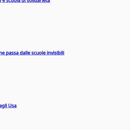
 è scuola di solidarietà
ne passa dalle scuole invisibili
agli Usa