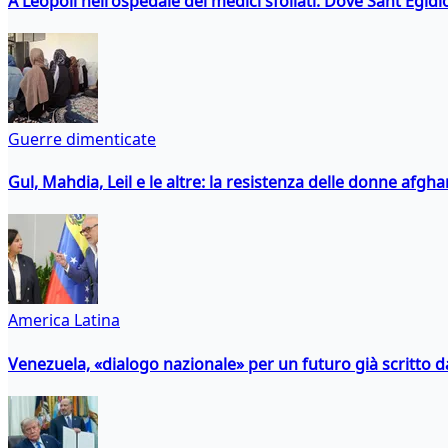
A Leopoli nell'ospedale dei medici sfollati. Dove Sant'Egidio
Guerre dimenticate
Gul, Mahdia, Leil e le altre: la resistenza delle donne afgha
America Latina
Venezuela, «dialogo nazionale» per un futuro già scritto d