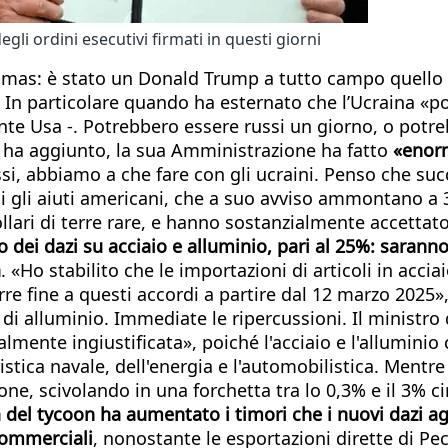
i ordini esecutivi firmati in questi giorni
 Hamas: è stato un Donald Trump a tutto campo quello 
 In particolare quando ha esternato che l’Ucraina «p
ente Usa -. Potrebbero essere russi un giorno, o potr
 ha aggiunto, la sua Amministrazione ha fatto
«enorm
si, abbiamo a che fare con gli ucraini. Penso che succ
 gli aiuti americani, che a suo avviso ammontano a 3
ollari di terre rare, e hanno sostanzialmente accettato
lo dei dazi su acciaio e alluminio, pari al 25%: saran
a
. «Ho stabilito che le importazioni di articoli in ac
rre fine a questi accordi a partire dal 12 marzo 2025
di alluminio. Immediate le ripercussioni. Il ministro 
ente ingiustificata», poiché l'acciaio e l'alluminio 
istica navale, dell'energia e l'automobilistica. Mentre i
ne, scivolando in una forchetta tra lo 0,3% e il 3% c
del tycoon ha aumentato i timori che i nuovi dazi ag
commerciali
, nonostante le esportazioni dirette di Pe