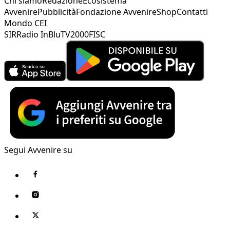
Chi siamo
Redazione
Ecosistema
Avvenire
Pubblicità
Fondazione Avvenire
Shop
Contatti
Mondo CEI
SIR
Radio InBlu
TV2000
FISC
Segui Avvenire su