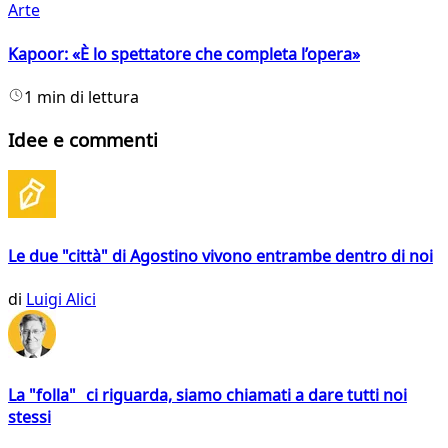
Arte
Kapoor: «È lo spettatore che completa l’opera»
1 min di lettura
Idee e commenti
Le due "città" di Agostino vivono entrambe dentro di noi
di
Luigi Alici
La "folla" ci riguarda, siamo chiamati a dare tutti noi
stessi