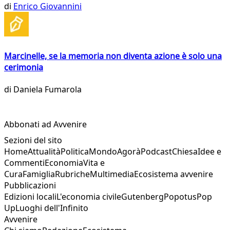
di
Enrico Giovannini
Marcinelle, se la memoria non diventa azione è solo una
cerimonia
di
Daniela Fumarola
Abbonati ad Avvenire
Sezioni del sito
Home
Attualità
Politica
Mondo
Agorà
Podcast
Chiesa
Idee e
Commenti
Economia
Vita e
Cura
Famiglia
Rubriche
Multimedia
Ecosistema avvenire
Pubblicazioni
Edizioni locali
L'economia civile
Gutenberg
Popotus
Pop
Up
Luoghi dell'Infinito
Avvenire