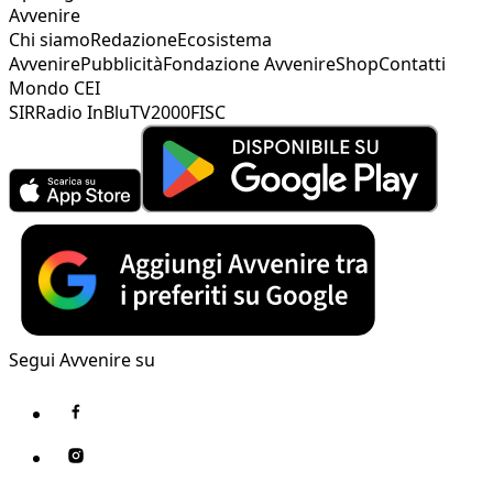
Avvenire
Chi siamo
Redazione
Ecosistema
Avvenire
Pubblicità
Fondazione Avvenire
Shop
Contatti
Mondo CEI
SIR
Radio InBlu
TV2000
FISC
Segui Avvenire su