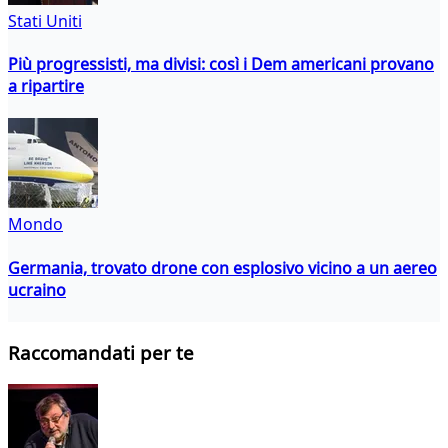
Stati Uniti
Più progressisti, ma divisi: così i Dem americani provano
a ripartire
Mondo
Germania, trovato drone con esplosivo vicino a un aereo
ucraino
Raccomandati per te