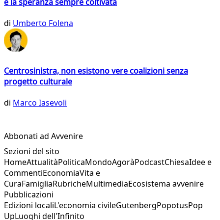
e la speranza sempre coltivata
di
Umberto Folena
Centrosinistra, non esistono vere coalizioni senza
progetto culturale
di
Marco Iasevoli
Abbonati ad Avvenire
Sezioni del sito
Home
Attualità
Politica
Mondo
Agorà
Podcast
Chiesa
Idee e
Commenti
Economia
Vita e
Cura
Famiglia
Rubriche
Multimedia
Ecosistema avvenire
Pubblicazioni
Edizioni locali
L'economia civile
Gutenberg
Popotus
Pop
Up
Luoghi dell'Infinito