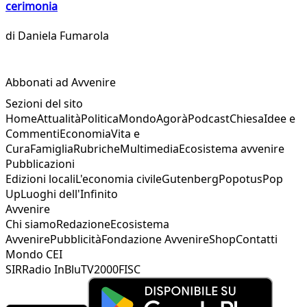
cerimonia
di
Daniela Fumarola
Abbonati ad Avvenire
Sezioni del sito
Home
Attualità
Politica
Mondo
Agorà
Podcast
Chiesa
Idee e
Commenti
Economia
Vita e
Cura
Famiglia
Rubriche
Multimedia
Ecosistema avvenire
Pubblicazioni
Edizioni locali
L'economia civile
Gutenberg
Popotus
Pop
Up
Luoghi dell'Infinito
Avvenire
Chi siamo
Redazione
Ecosistema
Avvenire
Pubblicità
Fondazione Avvenire
Shop
Contatti
Mondo CEI
SIR
Radio InBlu
TV2000
FISC