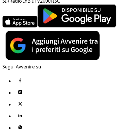
SIR
Radio InBlu
TV2000
FISC
Segui Avvenire su