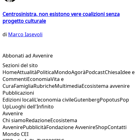
Centrosinistra, non esistono vere coalizioni senza
progetto culturale
di
Marco Iasevoli
Abbonati ad Avvenire
Sezioni del sito
Home
Attualità
Politica
Mondo
Agorà
Podcast
Chiesa
Idee e
Commenti
Economia
Vita e
Cura
Famiglia
Rubriche
Multimedia
Ecosistema avvenire
Pubblicazioni
Edizioni locali
L'economia civile
Gutenberg
Popotus
Pop
Up
Luoghi dell'Infinito
Avvenire
Chi siamo
Redazione
Ecosistema
Avvenire
Pubblicità
Fondazione Avvenire
Shop
Contatti
Mondo CEI