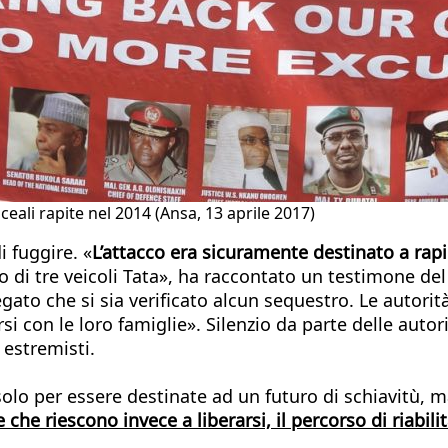
ceali rapite nel 2014 (Ansa, 13 aprile 2017)
 fuggire. «
L’attacco era sicuramente destinato a rapi
 di tre veicoli Tata», ha raccontato un testimone del 
gato che si sia verificato alcun sequestro. Le autor
rsi con le loro famiglie». Silenzio da parte delle au
 estremisti.
solo per essere destinate ad un futuro di schiavitù,
e che riescono invece a liberarsi, il percorso di riabi