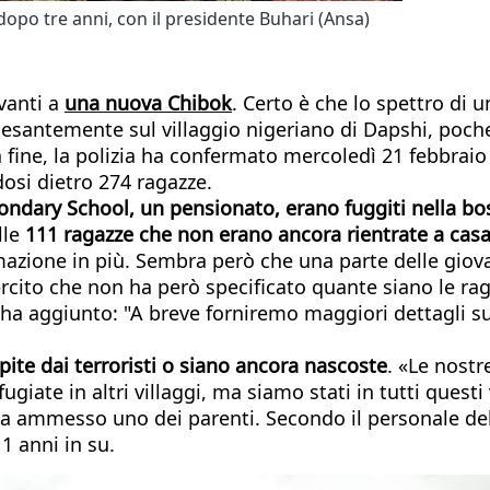
opo tre anni, con il presidente Buhari (Ansa)
avanti a
una nuova Chibok
. Certo è che lo spettro di
esantemente sul villaggio nigeriano di Dapshi, poche
a fine, la polizia ha confermato mercoledì 21 febbraio
osi dietro 274 ragazze.
condary School, un pensionato, erano fuggiti nella bos
lle
111 ragazze che non erano ancora rientrate a cas
rmazione in più. Sembra però che una parte delle giova
'esercito che non ha però specificato quante siano le ra
a aggiunto: "A breve forniremo maggiori dettagli su
ite dai terroristi o siano ancora nascoste
. «Le nostr
giate in altri villaggi, ma siamo stati in tutti quest
ha ammesso uno dei parenti. Secondo il personale del
1 anni in su.