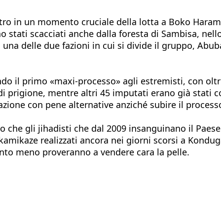
ro in un momento cruciale della lotta a Boko Haram. D
no stati scacciati anche dalla foresta di Sambisa, nell
 una delle due fazioni in cui si divide il gruppo, Abu
ando il primo «maxi-processo» agli estremisti, con oltre
i prigione, mentre altri 45 imputati erano già stati co
litazione con pene alternative anziché subire il proces
o che gli jihadisti che dal 2009 insanguinano il Paese
chi kamikaze realizzati ancora nei giorni scorsi a Ko
uanto meno proveranno a vendere cara la pelle.