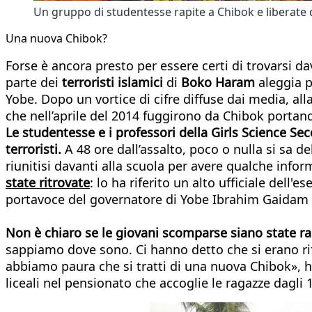
Un gruppo di studentesse rapite a Chibok e liberate d
Una nuova Chibok?
Forse è ancora presto per essere certi di trovarsi d
parte dei
terroristi islamici
di
Boko Haram
aleggia p
Yobe. Dopo un vortice di cifre diffuse dai media, all
che nell’aprile del 2014 fuggirono da Chibok portand
Le studentesse e i professori della Girls Science Se
terroristi.
A 48 ore dall’assalto, poco o nulla si sa de
riunitisi davanti alla scuola per avere qualche info
state ritrovate
: lo ha riferito un alto ufficiale dell
portavoce del governatore di Yobe Ibrahim Gaidam h
Non è chiaro se le giovani scomparse siano state rap
sappiamo dove sono. Ci hanno detto che si erano rifu
abbiamo paura che si tratti di una nuova Chibok», 
liceali nel pensionato che accoglie le ragazze dagli 1