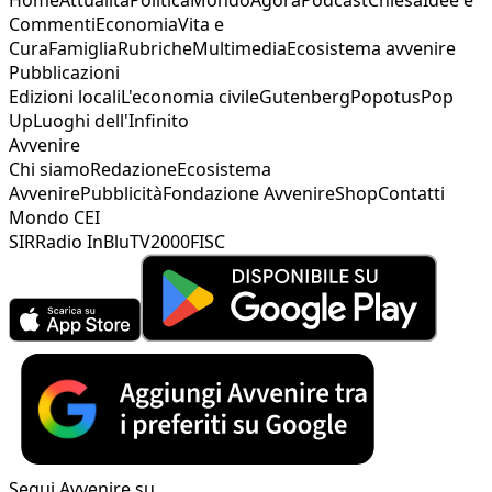
Commenti
Economia
Vita e
Cura
Famiglia
Rubriche
Multimedia
Ecosistema avvenire
Pubblicazioni
Edizioni locali
L'economia civile
Gutenberg
Popotus
Pop
Up
Luoghi dell'Infinito
Avvenire
Chi siamo
Redazione
Ecosistema
Avvenire
Pubblicità
Fondazione Avvenire
Shop
Contatti
Mondo CEI
SIR
Radio InBlu
TV2000
FISC
Segui Avvenire su