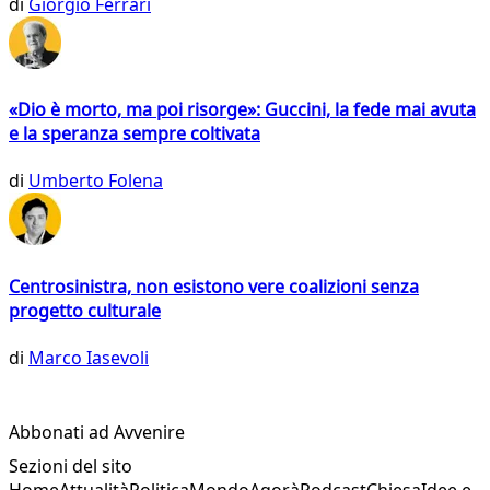
di
Giorgio Ferrari
«Dio è morto, ma poi risorge»: Guccini, la fede mai avuta
e la speranza sempre coltivata
di
Umberto Folena
Centrosinistra, non esistono vere coalizioni senza
progetto culturale
di
Marco Iasevoli
Abbonati ad Avvenire
Sezioni del sito
Home
Attualità
Politica
Mondo
Agorà
Podcast
Chiesa
Idee e