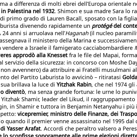
ma a differenza di molti ebrei dell’Europa orientale 
in Palestina nel 1932
. Shimon e sua madre Sara lo ra
di primo grado di Lauren Bacall, sposato con la figli
rea laburista divenendo rapidamente un
protégé
del conte
A 24 anni si arruolava nell’
Haganah
(il nucleo paramili
 assegnava il ministero della Marina e successivamente
a vendere a Israele il famigerato cacciabombardiere
Peres approdò alla Knesset
fra le file del Mapai, form
l servizio della sicurezza: in concorso con Moshe Da
a non avvennero) da attribuire ai Fratelli musulmani 
to del Partito Laburista lo avvicinò – ritiratasi
Gold
sua brillava la luce di
Yitzhak Rabin
, che nel 1974 gl
lo diventò
, ma senza grande fortuna: le urne lo puniv
 Yitzhak Shamir, leader del Likud, il raggruppamento 
n, in Shamir e tuttora in Benjamin Netanyahu i più i
spetto:
vicepremier, ministro delle Finanze, dei Traspor
olo quando il premier venne assassinato nel 1995 dal c
 di Yasser Arafat
. Accordi che peraltro valsero a Peres
 lo sconfisse sonoramente alle prime elezioni dirett