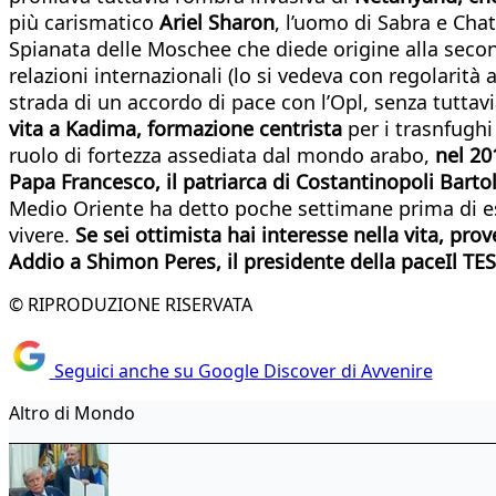
più carismatico
Ariel Sharon
, l’uomo di Sabra e Chati
Spianata delle Moschee che diede origine alla secon
relazioni internazionali (lo si vedeva con regolari
strada di un accordo di pace con l’Opl, senza tuttav
vita a Kadima, formazione centrista
per i trasnfughi
ruolo di fortezza assediata dal mondo arabo,
nel 20
Papa Francesco, il patriarca di Costantinopoli Barto
Medio Oriente ha detto poche settimane prima di ess
vivere.
Se sei ottimista hai interesse nella vita, pro
Addio a Shimon Peres, il presidente della pace
Il TE
© RIPRODUZIONE RISERVATA
Seguici anche su Google Discover di Avvenire
Altro di Mondo