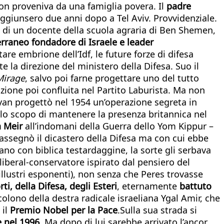
non proveniva da una famiglia povera. Il
padre
ggiunsero due anni dopo a Tel Aviv. Provvidenziale.
a di un docente della scuola agraria di Ben Shemen,
rraneo fondadore di Israele e leader
tare embrione dell’Idf, le future forze di difesa
 la direzione del ministero della Difesa. Suo il
Mirage
, salvo poi farne progettare uno del tutto
azione poi confluita nel Partito Laburista. Ma non
yan progettò nel 1954 un’operazione segreta in
allo scopo di mantenere la presenza britannica nel
a Meir
all’indomani della Guerra dello Yom Kippur –
i assegnò il dicastero della Difesa ma con cui ebbe
ano con biblica testardaggine, la sorte gli serbava
liberal-conservatore ispirato dal pensiero del
llustri esponenti), non senza che Peres trovasse
ti, della Difesa, degli Esteri
, eternamente
battuto
olono della destra radicale israeliana Ygal Amir, che
 il
Premio Nobel per la Pace
.Sulla sua strada si
e nel 1996
. Ma dopo di lui sarebbe arrivato l’ancor