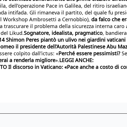
la, dell’operazione Pace in Galilea, del ritiro israelia
da intifada. Gli rimaneva il partito, del quale fu pr
tà al Workshop Ambrosetti a Cernobbio),
da falco che e
ia trascurare il problema della sicurezza interna caro
 del Likud.
Sognatore, idealista, pragmatico
, bandiera
14 Shimon Peres piantò un ulivo nei giardini vaticani
lomeo il presidente dell’Autorità Palestinese Abu Maz
ere colpito dall’ictus: «
Perché essere pessimisti?
Se 
verai a renderla migliore
».
LEGGI ANCHE:
STO
Il discorso in Vaticano: «Pace anche a costo di 