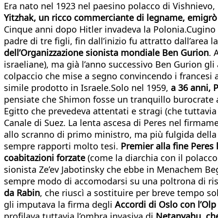
Era nato nel 1923 nel paesino polacco di Vishnievo, 
Yitzhak, un ricco commerciante di legname, emigrò 
Cinque anni dopo Hitler invadeva la Polonia.Cugino 
padre di tre figli, fin dall’inizio fu attratto dall’a
dell’Organizzazione sionista mondiale Ben Gurion
. 
israeliane), ma già l’anno successivo Ben Gurion gli
colpaccio che mise a segno convincendo i francesi 
simile prodotto in Israele.Solo nel 1959,
a 36 anni, 
pensiate che Shimon fosse un tranquillo burocrate a
Egitto che prevedeva attentati e stragi (che tuttavi
Canale di Suez. La lenta ascesa di Peres nel firmamen
allo scranno di primo ministro, ma più fulgida della 
sempre rapporti molto tesi.
Premier alla fine Peres 
coabitazioni forzate
(come la diarchia con il polacco
sionista Ze’ev Jabotinsky che ebbe in Menachem Begi
sempre modo di accomodarsi su una poltrona di ri
da Rabin
, che riuscì a sostituire per breve tempo s
gli imputava la firma degli
Accordi di Oslo con l’Olp
profilava tuttavia l’ombra invasiva di
Netanyahu, che