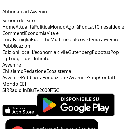
Abbonati ad Avvenire
Sezioni del sito
Home
Attualità
Politica
Mondo
Agorà
Podcast
Chiesa
Idee e
Commenti
Economia
Vita e
Cura
Famiglia
Rubriche
Multimedia
Ecosistema avvenire
Pubblicazioni
Edizioni locali
L'economia civile
Gutenberg
Popotus
Pop
Up
Luoghi dell'Infinito
Avvenire
Chi siamo
Redazione
Ecosistema
Avvenire
Pubblicità
Fondazione Avvenire
Shop
Contatti
Mondo CEI
SIR
Radio InBlu
TV2000
FISC