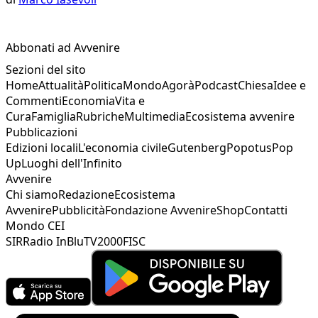
Abbonati ad Avvenire
Sezioni del sito
Home
Attualità
Politica
Mondo
Agorà
Podcast
Chiesa
Idee e
Commenti
Economia
Vita e
Cura
Famiglia
Rubriche
Multimedia
Ecosistema avvenire
Pubblicazioni
Edizioni locali
L'economia civile
Gutenberg
Popotus
Pop
Up
Luoghi dell'Infinito
Avvenire
Chi siamo
Redazione
Ecosistema
Avvenire
Pubblicità
Fondazione Avvenire
Shop
Contatti
Mondo CEI
SIR
Radio InBlu
TV2000
FISC