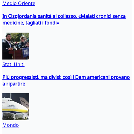
Medio Oriente
In Cisgiordania sanità al collasso. «Malati cronici senza
medicine, tagliati i fondi»
Stati Uniti
Più progressisti, ma divisi: così i Dem americani provano
a ripartire
Mondo