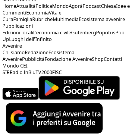
Home
Attualità
Politica
Mondo
Agorà
Podcast
Chiesa
Idee e
Commenti
Economia
Vita e
Cura
Famiglia
Rubriche
Multimedia
Ecosistema avvenire
Pubblicazioni
Edizioni locali
L'economia civile
Gutenberg
Popotus
Pop
Up
Luoghi dell'Infinito
Avvenire
Chi siamo
Redazione
Ecosistema
Avvenire
Pubblicità
Fondazione Avvenire
Shop
Contatti
Mondo CEI
SIR
Radio InBlu
TV2000
FISC