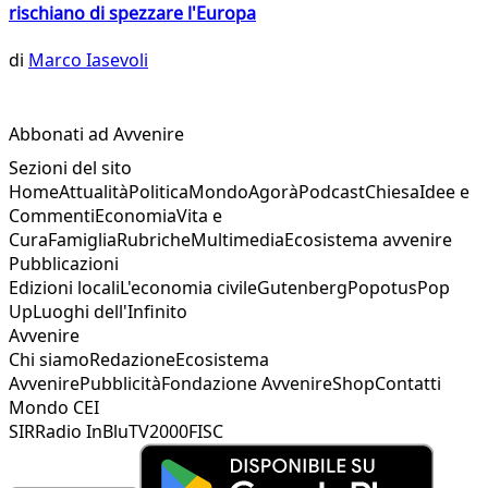
rischiano di spezzare l'Europa
di
Marco Iasevoli
Abbonati ad Avvenire
Sezioni del sito
Home
Attualità
Politica
Mondo
Agorà
Podcast
Chiesa
Idee e
Commenti
Economia
Vita e
Cura
Famiglia
Rubriche
Multimedia
Ecosistema avvenire
Pubblicazioni
Edizioni locali
L'economia civile
Gutenberg
Popotus
Pop
Up
Luoghi dell'Infinito
Avvenire
Chi siamo
Redazione
Ecosistema
Avvenire
Pubblicità
Fondazione Avvenire
Shop
Contatti
Mondo CEI
SIR
Radio InBlu
TV2000
FISC