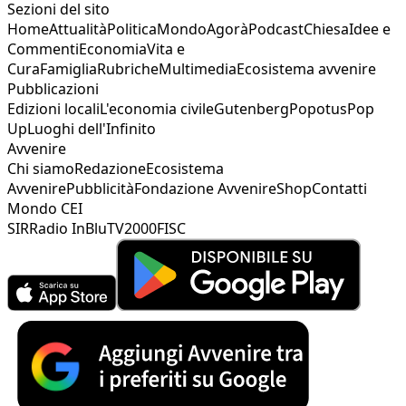
Sezioni del sito
Home
Attualità
Politica
Mondo
Agorà
Podcast
Chiesa
Idee e
Commenti
Economia
Vita e
Cura
Famiglia
Rubriche
Multimedia
Ecosistema avvenire
Pubblicazioni
Edizioni locali
L'economia civile
Gutenberg
Popotus
Pop
Up
Luoghi dell'Infinito
Avvenire
Chi siamo
Redazione
Ecosistema
Avvenire
Pubblicità
Fondazione Avvenire
Shop
Contatti
Mondo CEI
SIR
Radio InBlu
TV2000
FISC