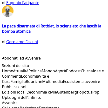
di
Eugenio Fatigante
La pace disarmata di Rotblat, lo scienziato che lasciò la
bomba atomica
di
Gerolamo Fazzini
Abbonati ad Avvenire
Sezioni del sito
Home
Attualità
Politica
Mondo
Agorà
Podcast
Chiesa
Idee e
Commenti
Economia
Vita e
Cura
Famiglia
Rubriche
Multimedia
Ecosistema avvenire
Pubblicazioni
Edizioni locali
L'economia civile
Gutenberg
Popotus
Pop
Up
Luoghi dell'Infinito
Avvenire
Chi siamo
Redazione
Ecosistema