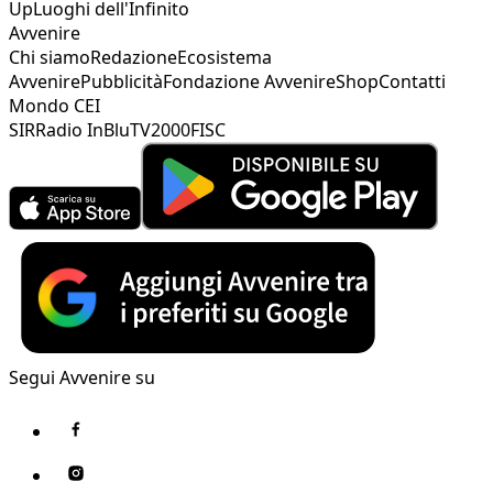
Up
Luoghi dell'Infinito
Avvenire
Chi siamo
Redazione
Ecosistema
Avvenire
Pubblicità
Fondazione Avvenire
Shop
Contatti
Mondo CEI
SIR
Radio InBlu
TV2000
FISC
Segui Avvenire su