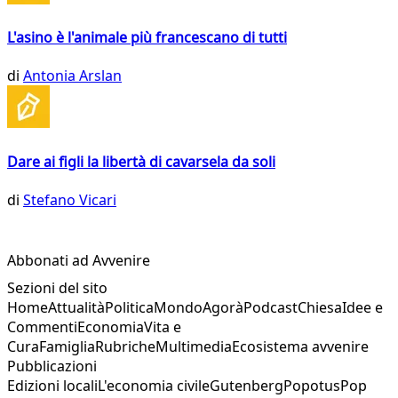
L'asino è l'animale più francescano di tutti
di
Antonia Arslan
Dare ai figli la libertà di cavarsela da soli
di
Stefano Vicari
Abbonati ad Avvenire
Sezioni del sito
Home
Attualità
Politica
Mondo
Agorà
Podcast
Chiesa
Idee e
Commenti
Economia
Vita e
Cura
Famiglia
Rubriche
Multimedia
Ecosistema avvenire
Pubblicazioni
Edizioni locali
L'economia civile
Gutenberg
Popotus
Pop