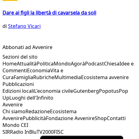
Dare ai figli la libertà di cavarsela da soli
di
Stefano Vicari
Abbonati ad Avvenire
Sezioni del sito
Home
Attualità
Politica
Mondo
Agorà
Podcast
Chiesa
Idee e
Commenti
Economia
Vita e
Cura
Famiglia
Rubriche
Multimedia
Ecosistema avvenire
Pubblicazioni
Edizioni locali
L'economia civile
Gutenberg
Popotus
Pop
Up
Luoghi dell'Infinito
Avvenire
Chi siamo
Redazione
Ecosistema
Avvenire
Pubblicità
Fondazione Avvenire
Shop
Contatti
Mondo CEI
SIR
Radio InBlu
TV2000
FISC