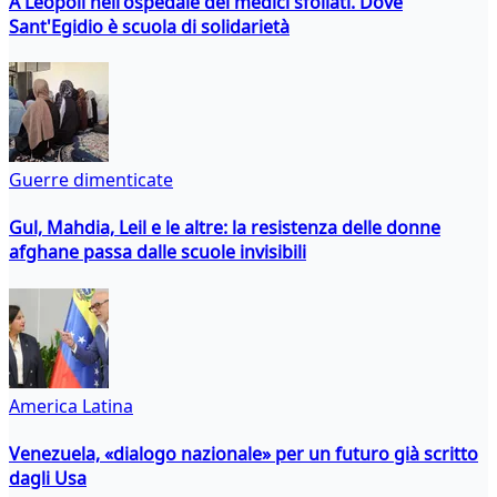
A Leopoli nell'ospedale dei medici sfollati. Dove
Sant'Egidio è scuola di solidarietà
Guerre dimenticate
Gul, Mahdia, Leil e le altre: la resistenza delle donne
afghane passa dalle scuole invisibili
America Latina
Venezuela, «dialogo nazionale» per un futuro già scritto
dagli Usa