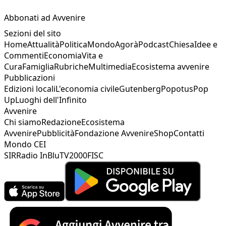
Abbonati ad Avvenire
Sezioni del sito
Home
Attualità
Politica
Mondo
Agorà
Podcast
Chiesa
Idee e
Commenti
Economia
Vita e
Cura
Famiglia
Rubriche
Multimedia
Ecosistema avvenire
Pubblicazioni
Edizioni locali
L'economia civile
Gutenberg
Popotus
Pop
Up
Luoghi dell'Infinito
Avvenire
Chi siamo
Redazione
Ecosistema
Avvenire
Pubblicità
Fondazione Avvenire
Shop
Contatti
Mondo CEI
SIR
Radio InBlu
TV2000
FISC