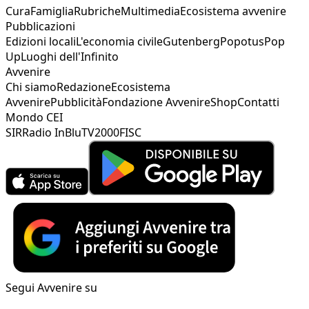
Cura
Famiglia
Rubriche
Multimedia
Ecosistema avvenire
Pubblicazioni
Edizioni locali
L'economia civile
Gutenberg
Popotus
Pop
Up
Luoghi dell'Infinito
Avvenire
Chi siamo
Redazione
Ecosistema
Avvenire
Pubblicità
Fondazione Avvenire
Shop
Contatti
Mondo CEI
SIR
Radio InBlu
TV2000
FISC
Segui Avvenire su