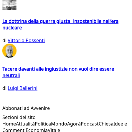
La dottrina della guerra giusta insostenibile nell’era
nucleare
di
Vittorio Possenti
Tacere davanti alle ingiustizie non vuol dire essere
neutrali
di
Luigi Ballerini
Abbonati ad Avvenire
Sezioni del sito
Home
Attualità
Politica
Mondo
Agorà
Podcast
Chiesa
Idee e
Commenti
Economia
Vita e