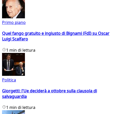
Primo piano
Quel fango gratuito e ingiusto di Bignami (FdI) su Oscar
Luigi Scalfaro
1 min di lettura
Politica
Giorgetti: l'Ue deciderà a ottobre sulla clausola di
salvaguardia
1 min di lettura