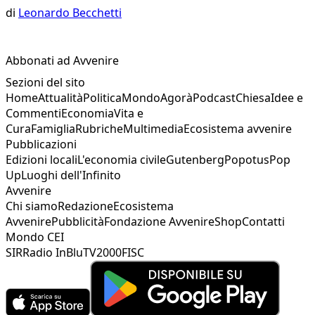
di
Leonardo Becchetti
Abbonati ad Avvenire
Sezioni del sito
Home
Attualità
Politica
Mondo
Agorà
Podcast
Chiesa
Idee e
Commenti
Economia
Vita e
Cura
Famiglia
Rubriche
Multimedia
Ecosistema avvenire
Pubblicazioni
Edizioni locali
L'economia civile
Gutenberg
Popotus
Pop
Up
Luoghi dell'Infinito
Avvenire
Chi siamo
Redazione
Ecosistema
Avvenire
Pubblicità
Fondazione Avvenire
Shop
Contatti
Mondo CEI
SIR
Radio InBlu
TV2000
FISC