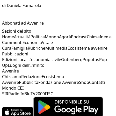
di
Daniela Fumarola
Abbonati ad Avvenire
Sezioni del sito
Home
Attualità
Politica
Mondo
Agorà
Podcast
Chiesa
Idee e
Commenti
Economia
Vita e
Cura
Famiglia
Rubriche
Multimedia
Ecosistema avvenire
Pubblicazioni
Edizioni locali
L'economia civile
Gutenberg
Popotus
Pop
Up
Luoghi dell'Infinito
Avvenire
Chi siamo
Redazione
Ecosistema
Avvenire
Pubblicità
Fondazione Avvenire
Shop
Contatti
Mondo CEI
SIR
Radio InBlu
TV2000
FISC