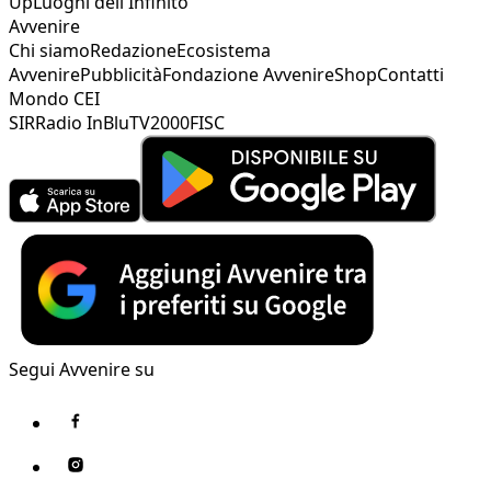
Up
Luoghi dell'Infinito
Avvenire
Chi siamo
Redazione
Ecosistema
Avvenire
Pubblicità
Fondazione Avvenire
Shop
Contatti
Mondo CEI
SIR
Radio InBlu
TV2000
FISC
Segui Avvenire su