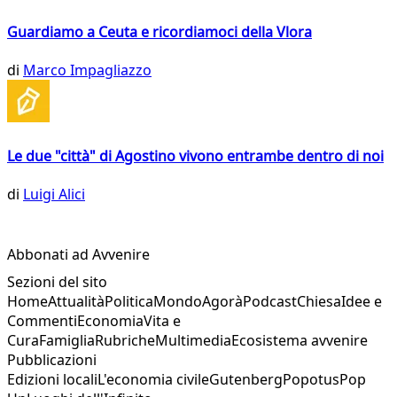
Guardiamo a Ceuta e ricordiamoci della Vlora
di
Marco Impagliazzo
Le due "città" di Agostino vivono entrambe dentro di noi
di
Luigi Alici
Abbonati ad Avvenire
Sezioni del sito
Home
Attualità
Politica
Mondo
Agorà
Podcast
Chiesa
Idee e
Commenti
Economia
Vita e
Cura
Famiglia
Rubriche
Multimedia
Ecosistema avvenire
Pubblicazioni
Edizioni locali
L'economia civile
Gutenberg
Popotus
Pop