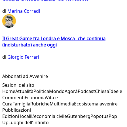
di
Marina Corradi
Il Great Game tra Londra e Mosca che continua
(indisturbato) anche oggi
di
Giorgio Ferrari
Abbonati ad Avvenire
Sezioni del sito
Home
Attualità
Politica
Mondo
Agorà
Podcast
Chiesa
Idee e
Commenti
Economia
Vita e
Cura
Famiglia
Rubriche
Multimedia
Ecosistema avvenire
Pubblicazioni
Edizioni locali
L'economia civile
Gutenberg
Popotus
Pop
Up
Luoghi dell'Infinito