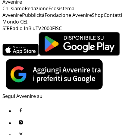
Avvenire
Chi siamo
Redazione
Ecosistema
Avvenire
Pubblicità
Fondazione Avvenire
Shop
Contatti
Mondo CEI
SIR
Radio InBlu
TV2000
FISC
Segui Avvenire su