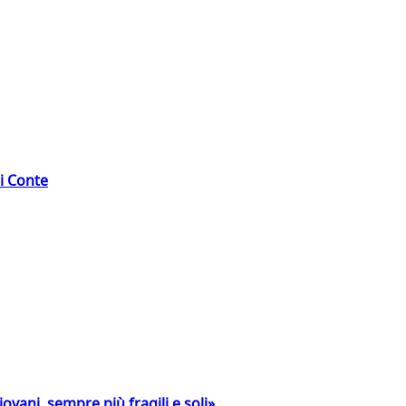
di Conte
ovani, sempre più fragili e soli»