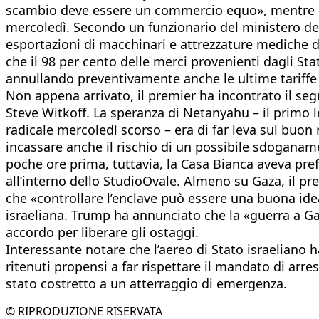
scambio deve essere un commercio equo», mentre «l
mercoledì. Secondo un funzionario del ministero dell
esportazioni di macchinari e attrezzature mediche di
che il 98 per cento delle merci provenienti dagli Stat
annullando preventivamente anche le ultime tariffe 
Non appena arrivato, il premier ha incontrato il segr
Steve Witkoff. La speranza di Netanyahu – il primo l
radicale mercoledì scorso – era di far leva sul buo
incassare anche il rischio di un possibile sdoganam
poche ore prima, tuttavia, la Casa Bianca aveva pref
all’interno dello StudioOvale. Almeno su Gaza, il p
che «controllare l’enclave può essere una buona idea»
israeliana. Trump ha annunciato che la «guerra a G
accordo per liberare gli ostaggi.
Interessante notare che l’aereo di Stato israeliano 
ritenuti propensi a far rispettare il mandato di arre
stato costretto a un atterraggio di emergenza.
© RIPRODUZIONE RISERVATA