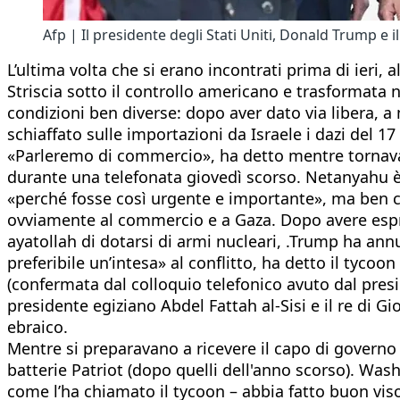
Afp | Il presidente degli Stati Uniti, Donald Trump e
L’ultima volta che si erano incontrati prima di ieri, 
Striscia sotto il controllo americano e trasformata
condizioni ben diverse: dopo aver dato via libera, a 
schiaffato sulle importazioni da Israele i dazi del 17
«Parleremo di commercio», ha detto mentre tornava 
durante una telefonata giovedì scorso. Netanyahu è
«perché fosse così urgente e importante», ma ben con
ovviamente al commercio e a Gaza. Dopo avere espr
ayatollah di dotarsi di armi nucleari, .Trump ha annu
preferibile un’intesa» al conflitto, ha detto il tyco
(confermata dal colloquio telefonico avuto dal presi
presidente egiziano Abdel Fattah al-Sisi e il re di G
ebraico.
Mentre si preparavano a ricevere il capo di governo 
batterie Patriot (dopo quelli dell'anno scorso). Wash
come l’ha chiamato il tycoon – abbia fatto buon viso 