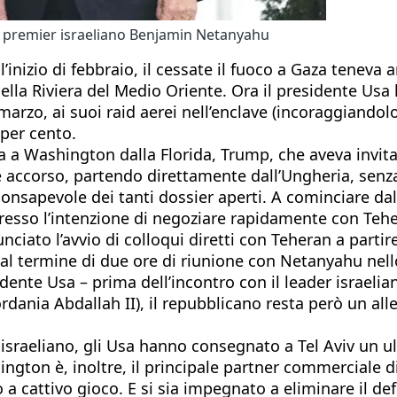
 il premier israeliano Benjamin Netanyahu
all’inizio di febbraio, il cessate il fuoco a Gaza tene
 nella Riviera del Medio Oriente. Ora il presidente U
marzo, ai suoi raid aerei nell’enclave (incoraggiandol
 per cento.
a Washington dalla Florida, Trump, che aveva invitat
 accorso, partendo direttamente dall’Ungheria, senza
sapevole dei tanti dossier aperti. A cominciare dall’
esso l’intenzione di negoziare rapidamente con Teh
nciato l’avvio di colloqui diretti con Teheran a parti
on al termine di due ore di riunione con Netanyahu nel
dente Usa – prima dell’incontro con il leader israeli
iordania Abdallah II), il repubblicano resta però un a
israeliano, gli Usa hanno consegnato a Tel Aviv un ul
ington è, inoltre, il principale partner commerciale d
a cattivo gioco. E si sia impegnato a eliminare il defi