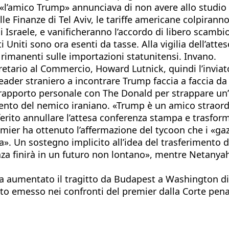
’amico Trump» annunciava di non avere allo studio u
e Finanze di Tel Aviv, le tariffe americane colpirann
 Israele, e vanificheranno l’accordo di libero scambi
i Uniti sono ora esenti da tasse. Alla vigilia dell’att
rimanenti sulle importazioni statunitensi. Invano.
etario al Commercio, Howard Lutnick, quindi l’inviato 
eader straniero a incontrare Trump faccia a faccia da
n rapporto personale con The Donald per strappare un
ento del nemico iraniano. «Trump è un amico straordin
erito annullare l’attesa conferenza stampa e trasform
remier ha ottenuto l’affermazione del tycoon che i «g
. Un sostegno implicito all’idea del trasferimento degl
aza finirà in un futuro non lontano», mentre Netanya
ha aumentato il tragitto da Budapest a Washington di 
sto emesso nei confronti del premier dalla Corte penal