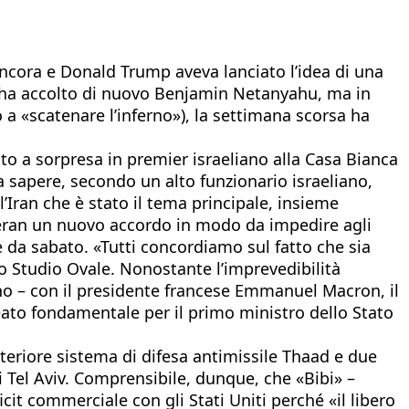
va ancora e Donald Trump aveva lanciato l’idea di una
sa ha accolto di nuovo Benjamin Netanyahu, ma in
o a «scatenare l’inferno»), la settimana scorsa ha
o a sorpresa in premier israeliano alla Casa Bianca
 sapere, secondo un alto funzionario israeliano,
Iran che è stato il tema principale, insieme
eran un nuovo accordo in modo da impedire agli
re da sabato. «Tutti concordiamo sul fatto che sia
lo Studio Ovale. Nonostante l’imprevedibilità
ano – con il presidente francese Emmanuel Macron, il
lleato fondamentale per il primo ministro dello Stato
teriore sistema di difesa antimissile Thaad e due
i Tel Aviv. Comprensibile, dunque, che «Bibi» –
cit commerciale con gli Stati Uniti perché «il libero