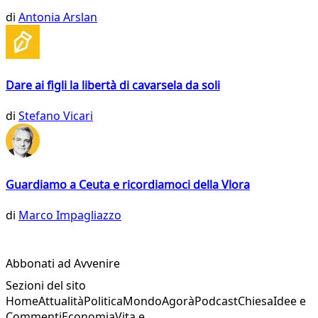
di
Antonia Arslan
Dare ai figli la libertà di cavarsela da soli
di
Stefano Vicari
Guardiamo a Ceuta e ricordiamoci della Vlora
di
Marco Impagliazzo
Abbonati ad Avvenire
Sezioni del sito
Home
Attualità
Politica
Mondo
Agorà
Podcast
Chiesa
Idee e
Commenti
Economia
Vita e