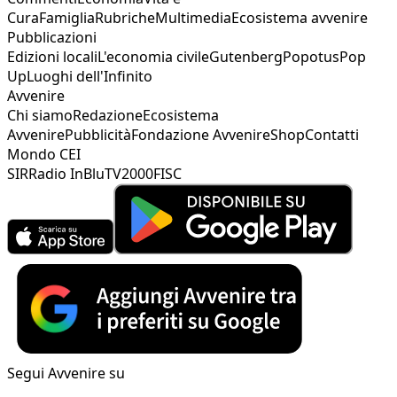
Cura
Famiglia
Rubriche
Multimedia
Ecosistema avvenire
Pubblicazioni
Edizioni locali
L'economia civile
Gutenberg
Popotus
Pop
Up
Luoghi dell'Infinito
Avvenire
Chi siamo
Redazione
Ecosistema
Avvenire
Pubblicità
Fondazione Avvenire
Shop
Contatti
Mondo CEI
SIR
Radio InBlu
TV2000
FISC
Segui Avvenire su