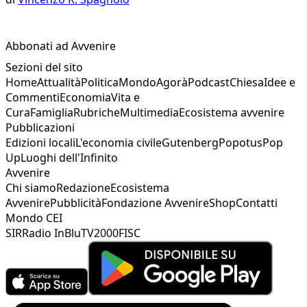
Abbonati ad Avvenire
Sezioni del sito
Home
Attualità
Politica
Mondo
Agorà
Podcast
Chiesa
Idee e
Commenti
Economia
Vita e
Cura
Famiglia
Rubriche
Multimedia
Ecosistema avvenire
Pubblicazioni
Edizioni locali
L'economia civile
Gutenberg
Popotus
Pop
Up
Luoghi dell'Infinito
Avvenire
Chi siamo
Redazione
Ecosistema
Avvenire
Pubblicità
Fondazione Avvenire
Shop
Contatti
Mondo CEI
SIR
Radio InBlu
TV2000
FISC