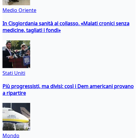
Medio Oriente
In Cisgiordania sanità al collasso. «Malati cronici senza
medicine, tagliati i fondi»
Stati Uniti
Più progressisti, ma divisi: così i Dem americani provano
a ripartire
Mondo