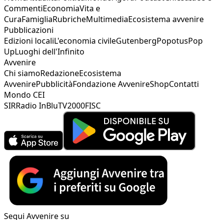
Commenti
Economia
Vita e
Cura
Famiglia
Rubriche
Multimedia
Ecosistema avvenire
Pubblicazioni
Edizioni locali
L'economia civile
Gutenberg
Popotus
Pop
Up
Luoghi dell'Infinito
Avvenire
Chi siamo
Redazione
Ecosistema
Avvenire
Pubblicità
Fondazione Avvenire
Shop
Contatti
Mondo CEI
SIR
Radio InBlu
TV2000
FISC
Segui Avvenire su