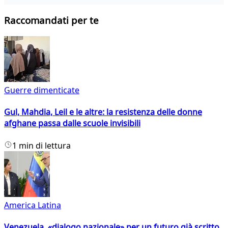
Raccomandati per te
Guerre dimenticate
Gul, Mahdia, Leil e le altre: la resistenza delle donne
afghane passa dalle scuole invisibili
1 min di lettura
America Latina
Venezuela, «dialogo nazionale» per un futuro già scritto