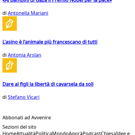
di
Antonella Mariani
L'asino è l'animale più francescano di tutti
di
Antonia Arslan
Dare ai figli la libertà di cavarsela da soli
di
Stefano Vicari
Abbonati ad Avvenire
Sezioni del sito
Home
Attualità
Politica
Mondo
Agorà
Podcast
Chiesa
Idee e