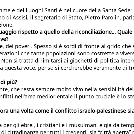
lemme e dei Luoghi Santi è nel cuore della Santa Sed
di Assisi, il segretario di Stato, Pietro Parolin, par
zione.
guaggio rispetto a quello della riconciliazione… Quale 
ive?
e, dei poveri. Spesso si è sordi di fronte al grido che
erazioni che tante popolazioni sono costrette a viver
Non si tratta di limitarsi ai giochetti di politica inte
ti a questa voce, penso si cercherebbe veramente di tr
 di più?
ente, che resta sempre molto vivo nella sensibilità d
litti nell’area mediorientale il punto cruciale è lo 
 una volta come il conflitto israelo-palestinese sia 
r gli ebrei, i cristiani e i musulmani e già da tempo 
ttadinanza per tutti i credenti, sia “città aperta” nel