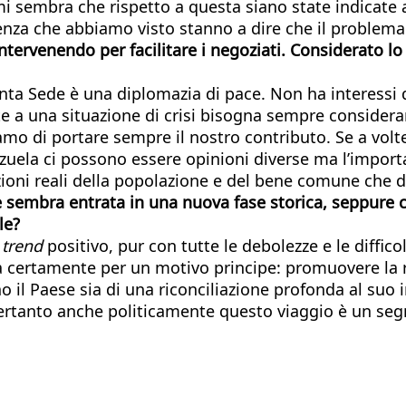
mi sembra che rispetto a questa siano state indicate a
nza che abbiamo visto stanno a dire che il problema d
ntervenendo per facilitare i negoziati. Considerato lo 
anta Sede è una diplomazia di pace. Non ha interessi 
te a una situazione di crisi bisogna sempre consider
iamo di portare sempre il nostro contributo. Se a volt
zuela ci possono essere opinioni diverse ma l’importan
zioni reali della popolazione e del bene comune che d
e sembra entrata in una nuova fase storica, seppure 
le?
o
trend
positivo, pur con tutte le debolezze e le diffico
 certamente per un motivo principe: promuovere la ric
no il Paese sia di una riconciliazione profonda al suo
 pertanto anche politicamente questo viaggio è un seg