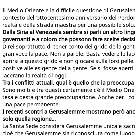
Il Medio Oriente e la difficile questione di Gerusa
contesto dell’ottocentesimo anniversario del Perdono 
realtà e della strada maestra per una possibile solu
Dalla Siria al Venezuela sembra si parli un altro lin
governanti e a coloro che possono fare scelte decis
Direi soprattutto di tener conto del grido della gent
gran voce la pace. Non a parole. Basta vedere le lac
aprirsi a questo grido e non giocare sulla loro pelle. 
positive alle esigenze della gente. Se si fosse aper
lacerano la realtà di oggi.
Tra i conflitti attuali, qual è quello che la preoccupa
Sono molti e tra questi certamente c’è il Medio Ori
tesa e desta grande preoccupazione. Anche per i conf
una pace permanente.
I recenti scontri a Gerusalemme mostrano però ancora
solo quella regione…
La Santa Sede considera Gerusalemme unica e sacra pe
cioè che Gerusalemme sia riconosciuta come luogo di ci