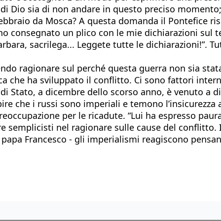
 di Dio sia di non andare in questo preciso momento;
4 febbraio da Mosca? A questa domanda il Pontefice r
 ho consegnato un plico con le mie dichiarazioni sul t
bara, sacrilega... Leggete tutte le dichiarazioni!”. Tu
intendo ragionare sul perché questa guerra non sia sta
a che ha sviluppato il conflitto. Ci sono fattori inte
o di Stato, a dicembre dello scorso anno, è venuto a
re che i russi sono imperiali e temono l’insicurezza a
reoccupazione per le ricadute. “Lui ha espresso paur
emplicisti nel ragionare sulle cause del conflitto. I
 papa Francesco - gli imperialismi reagiscono pensan