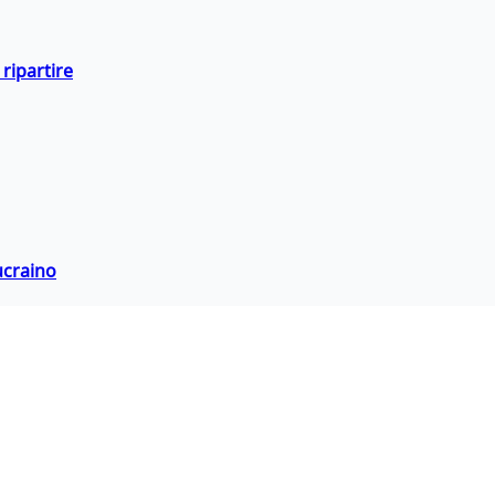
ripartire
ucraino