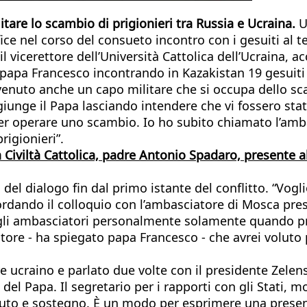
are lo scambio di prigionieri tra Russia e Ucraina.
U
e nel corso del consueto incontro con i gesuiti al te
 il vicerettore dell’Università Cattolica dell’Ucraina,
to papa Francesco incontrando in Kazakistan 19 gesuit
enuto anche un capo militare che si occupa dello sca
giunge il Papa lasciando intendere che vi fossero stat
per operare uno scambio. Io ho subito chiamato l’amba
rigionieri”.
 Civiltà Cattolica, padre Antonio Spadaro, presente al
del dialogo fin dal primo istante del conflitto. “Vogli
rdando il colloquio con l’ambasciatore di Mosca press
gli ambasciatori personalmente solamente quando pres
tore - ha spiegato papa Francesco - che avrei voluto 
 ucraino e parlato due volte con il presidente Zelensk
del Papa. Il segretario per i rapporti con gli Stati, m
aiuto e sostegno. È un modo per esprimere una presenz