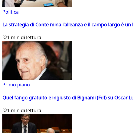
Politica
La strategia di Conte mina l'alleanza e il campo largo è un 
1 min di lettura
Primo piano
Quel fango gratuito e ingiusto di Bignami (FdI) su Oscar Lu
1 min di lettura