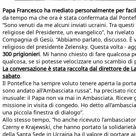
Papa Francesco ha mediato personalmente per facilit
da tempo ma che ora è stata confermata dal Pontefic
“Sono venuti da me alcuni inviati ucraini. Tra questi
religiose del Presidente, un evangelico”, ha rivela
Compagnia di Gesù. “Abbiamo parlato, discusso. È v
religioso del presidente Zelensky. Questa volta - ag
300 prigionieri
. Mi hanno chiesto di fare qualcosa 
qualcosa, se si potesse velocizzare uno scambio di p
La conversazione è stata raccolta dal direttore de La
sabato
.
Il Pontefice ha sempre voluto tenere aperta la porta 
sono andato all’Ambasciata russa”, ha precisato rico
inusuale: il Papa non va mai in Ambasciata. Riceve 
missione in visita di congedo. Ho detto all’ambascia
una piccola finestra di dialogo”.
Allo stesso tempo, “ho anche ricevuto l’ambasciatore
Czerny e Krajewski, che hanno portato la solidarietà 
della Santa Sede in Ucraina ha il valore di portare 