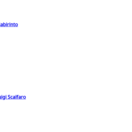
labirinto
igi Scalfaro