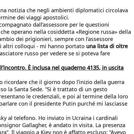
na notizia che negli ambienti diplomatici circolava
rmine dei viaggi apostolici.
 accompagnato dall’assessore per le questioni
i che operano nella cosiddetta «Regione russa» della
mbio dei prigionieri, sempre con l’assessore
i altri colloqui - mi hanno portato
una lista di oltre
sciatore russo per vedere se si poteva fare
l’incontro. È inclusa nel quaderno 4135, in uscita
o ricordare che il giorno dopo l’inizio della guerra
o la Santa Sede. “Si è trattato di un gesto
entano le credenziali, e poi al termine della loro
parlare con il presidente Putin purché mi lasciasse
y al telefono. Ho inviato in Ucraina i cardinali
onsignor Gallagher, è andato in visita. La presenza
a”. Il viaggio a Kiev non è affatto escluso: “Avevo