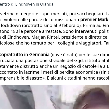
 centro di Eindhoven in Olanda
 vetrine di negozi e supermercati, poi saccheggiati. La
i violenti alle parole del dimissionario
premier Mark 
i lockdown (protratto sino al 9 febbraio). Prima ad E
e sono 180 le persone arrestate. Sono intervenuti poli
 di Eindhoven. Marjan Rintel, presidente e direttrice 
ricolosa che ho temuto per i colleghi e viaggiatori. Ta
 soprattutto in Germania
(dove è nato) per le sue dim
 bruciata una postazione stradale del Ggd, istituto affi
tamente distrutto anche un negozio di cartoleria a 
 raccontato in lacrime i mesi di perdita economica (s
mprensibile disastro». E alcuni cittadini hanno raccol