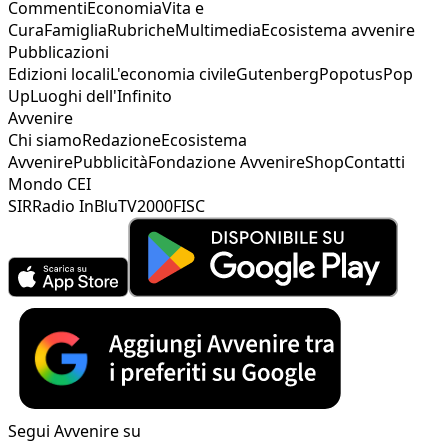
Commenti
Economia
Vita e
Cura
Famiglia
Rubriche
Multimedia
Ecosistema avvenire
Pubblicazioni
Edizioni locali
L'economia civile
Gutenberg
Popotus
Pop
Up
Luoghi dell'Infinito
Avvenire
Chi siamo
Redazione
Ecosistema
Avvenire
Pubblicità
Fondazione Avvenire
Shop
Contatti
Mondo CEI
SIR
Radio InBlu
TV2000
FISC
Segui Avvenire su