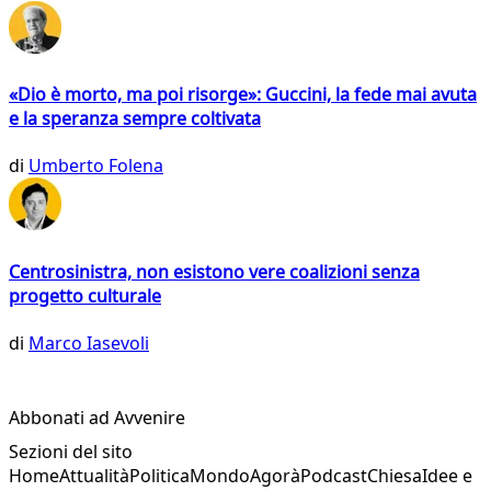
«Dio è morto, ma poi risorge»: Guccini, la fede mai avuta
e la speranza sempre coltivata
di
Umberto Folena
Centrosinistra, non esistono vere coalizioni senza
progetto culturale
di
Marco Iasevoli
Abbonati ad Avvenire
Sezioni del sito
Home
Attualità
Politica
Mondo
Agorà
Podcast
Chiesa
Idee e