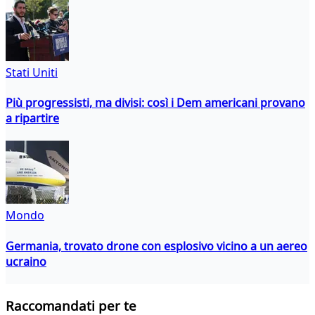
Stati Uniti
Più progressisti, ma divisi: così i Dem americani provano
a ripartire
Mondo
Germania, trovato drone con esplosivo vicino a un aereo
ucraino
Raccomandati per te