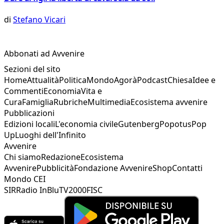
di
Stefano Vicari
Abbonati ad Avvenire
Sezioni del sito
Home
Attualità
Politica
Mondo
Agorà
Podcast
Chiesa
Idee e
Commenti
Economia
Vita e
Cura
Famiglia
Rubriche
Multimedia
Ecosistema avvenire
Pubblicazioni
Edizioni locali
L'economia civile
Gutenberg
Popotus
Pop
Up
Luoghi dell'Infinito
Avvenire
Chi siamo
Redazione
Ecosistema
Avvenire
Pubblicità
Fondazione Avvenire
Shop
Contatti
Mondo CEI
SIR
Radio InBlu
TV2000
FISC