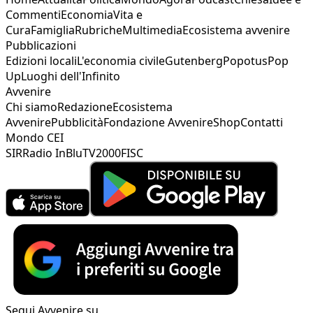
Commenti
Economia
Vita e
Cura
Famiglia
Rubriche
Multimedia
Ecosistema avvenire
Pubblicazioni
Edizioni locali
L'economia civile
Gutenberg
Popotus
Pop
Up
Luoghi dell'Infinito
Avvenire
Chi siamo
Redazione
Ecosistema
Avvenire
Pubblicità
Fondazione Avvenire
Shop
Contatti
Mondo CEI
SIR
Radio InBlu
TV2000
FISC
Segui Avvenire su