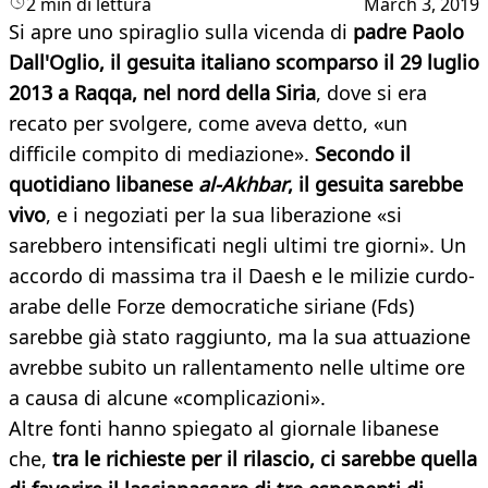
2 min di lettura
March 3, 2019
Si apre uno spiraglio sulla vicenda di
padre Paolo
Dall'Oglio, il gesuita italiano scomparso il 29 luglio
2013 a Raqqa, nel nord della Siria
, dove si era
recato per svolgere, come aveva detto, «un
difficile compito di mediazione».
Secondo il
quotidiano libanese
al-Akhbar
, il gesuita sarebbe
vivo
, e i negoziati per la sua liberazione «si
sarebbero intensificati negli ultimi tre giorni». Un
accordo di massima tra il Daesh e le milizie curdo-
arabe delle Forze democratiche siriane (Fds)
sarebbe già stato raggiunto, ma la sua attuazione
avrebbe subito un rallentamento nelle ultime ore
a causa di alcune «complicazioni».
Altre fonti hanno spiegato al giornale libanese
che,
tra le richieste per il rilascio, ci sarebbe quella