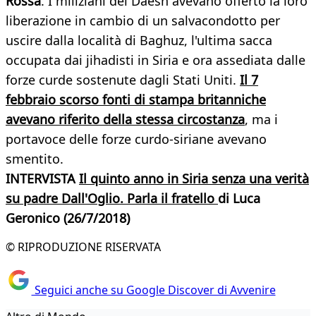
Rossa
. I miliziani del Daesh avevano offerto la loro
liberazione in cambio di un salvacondotto per
uscire dalla località di Baghuz, l'ultima sacca
occupata dai jihadisti in Siria e ora assediata dalle
forze curde sostenute dagli Stati Uniti.
Il 7
febbraio scorso fonti di stampa britanniche
avevano riferito della stessa circostanza
, ma i
portavoce delle forze curdo-siriane avevano
smentito.
INTERVISTA
Il quinto anno in Siria senza una verità
su padre Dall'Oglio. Parla il fratello
di Luca
Geronico (26/7/2018)
© RIPRODUZIONE RISERVATA
Seguici anche su Google Discover di Avvenire