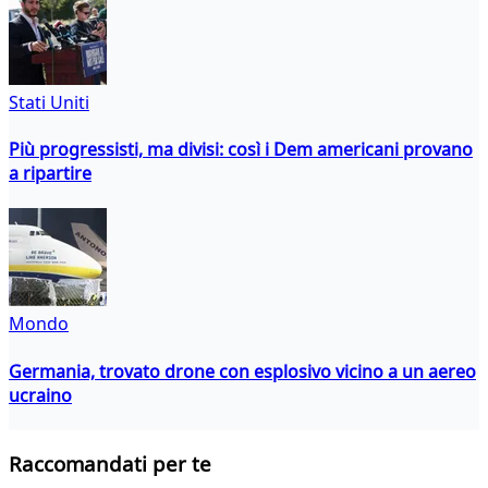
Stati Uniti
Più progressisti, ma divisi: così i Dem americani provano
a ripartire
Mondo
Germania, trovato drone con esplosivo vicino a un aereo
ucraino
Raccomandati per te