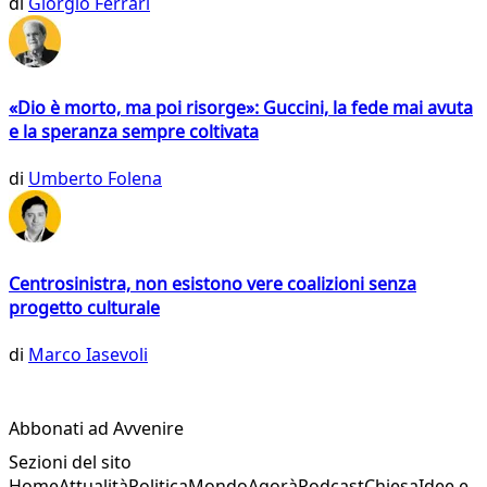
di
Giorgio Ferrari
«Dio è morto, ma poi risorge»: Guccini, la fede mai avuta
e la speranza sempre coltivata
di
Umberto Folena
Centrosinistra, non esistono vere coalizioni senza
progetto culturale
di
Marco Iasevoli
Abbonati ad Avvenire
Sezioni del sito
Home
Attualità
Politica
Mondo
Agorà
Podcast
Chiesa
Idee e