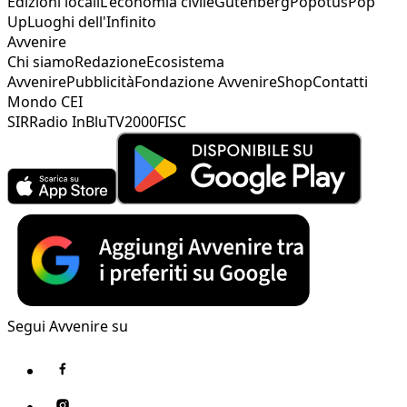
Edizioni locali
L'economia civile
Gutenberg
Popotus
Pop
Up
Luoghi dell'Infinito
Avvenire
Chi siamo
Redazione
Ecosistema
Avvenire
Pubblicità
Fondazione Avvenire
Shop
Contatti
Mondo CEI
SIR
Radio InBlu
TV2000
FISC
Segui Avvenire su