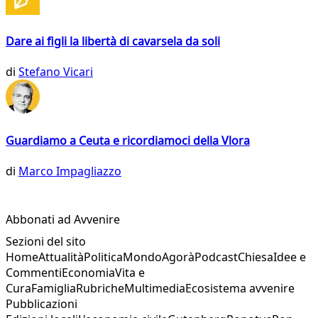
Dare ai figli la libertà di cavarsela da soli
di
Stefano Vicari
Guardiamo a Ceuta e ricordiamoci della Vlora
di
Marco Impagliazzo
Abbonati ad Avvenire
Sezioni del sito
Home
Attualità
Politica
Mondo
Agorà
Podcast
Chiesa
Idee e
Commenti
Economia
Vita e
Cura
Famiglia
Rubriche
Multimedia
Ecosistema avvenire
Pubblicazioni