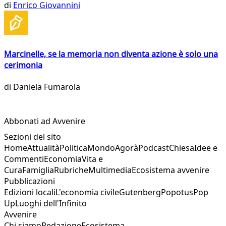
di
Enrico Giovannini
Marcinelle, se la memoria non diventa azione è solo una
cerimonia
di
Daniela Fumarola
Abbonati ad Avvenire
Sezioni del sito
Home
Attualità
Politica
Mondo
Agorà
Podcast
Chiesa
Idee e
Commenti
Economia
Vita e
Cura
Famiglia
Rubriche
Multimedia
Ecosistema avvenire
Pubblicazioni
Edizioni locali
L'economia civile
Gutenberg
Popotus
Pop
Up
Luoghi dell'Infinito
Avvenire
Chi siamo
Redazione
Ecosistema