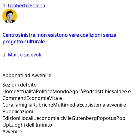
di
Umberto Folena
Centrosinistra, non esistono vere coalizioni senza
progetto culturale
di
Marco Iasevoli
Abbonati ad Avvenire
Sezioni del sito
Home
Attualità
Politica
Mondo
Agorà
Podcast
Chiesa
Idee e
Commenti
Economia
Vita e
Cura
Famiglia
Rubriche
Multimedia
Ecosistema avvenire
Pubblicazioni
Edizioni locali
L'economia civile
Gutenberg
Popotus
Pop
Up
Luoghi dell'Infinito
Avvenire