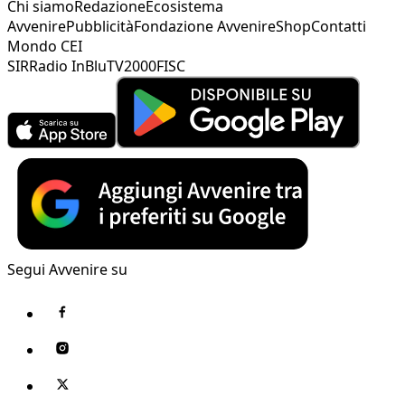
Chi siamo
Redazione
Ecosistema
Avvenire
Pubblicità
Fondazione Avvenire
Shop
Contatti
Mondo CEI
SIR
Radio InBlu
TV2000
FISC
Segui Avvenire su