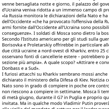
venne bersagliata notte e giorno, il palazzo del gov
d’Ucraina veniva ridotta a un immenso campo di profu
«la Russia monitora le dichiarazioni della Nato e ha 
dell’Occidente «che ha provocato l’offensiva della Ru
armi fornite dall’Occidente all’Ucraina sono possibil
conseguenze». I soldati di Mosca sono dietro la bosc
Secondo l’Istituto americano per gli studi sulla guer
Borisovka e Proletarskiy offrirebbe in particolare al
due città ucraine a nord-ovest di Kharkiv, entro 25 c
osservano fonti di cancellerie estere – potrebbero p
sezione più ampia». A quale scopo? «Attirare e convo
Donbass e a Sud».
I furiosi attacchi su Kharkiv sembrano mossi anche 
dichiarato il ministero della Difesa di Kiev. Notizia 
Nato sono in grado di compiere in poche ore contro le
non riescono a compiere in settimane. Mosca li teme
di metà giugno, durante il G7 in Puglia e proprio qu
invitata. Ma in qualche modo Vladimir Putin proverà 
alla vigilia del mandato di cattura per il leader rus