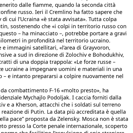
ncenerito dalle fiamme, quando la seconda città
nfine russo. Ieri il Cremlino ha fatto sapere che
 di cui l’Ucraina «è stata avvisata». Tutta colpa
tin, sostenendo che «i colpi in territorio russo con
 e questo – ha minacciato –, potrebbe portare a gravi
lometri in profondità nel territorio ucraino.
 e immagini satellitari, «l’area di Grayvoron,
ensive a sud in direzione di Zolochiv e Bohodukhiv,
ratti di una doppia trappola: «Le forze russe –
rze ucraine a impegnare uomini e materiali in una
no – e intanto prepararsi a colpire nuovamente nel
et da combattimento F-16 «molto presto», ha
denziale Mychajlo Podoljak. I caccia forniti dalla
iv e a Kherson, attacchi che i soldati sul terreno
eazione di Putin. La data più accreditata è quella
 della pace” proposta da Zelensky. Mosca non è stata
reto presso la Corte penale internazionale, scoperto
norme che facilitino l’espulsione di spie straniere.