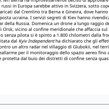
 russi in Europa sarebbe attivo in Svizzera, sotto cop
ncaricati dal Cremlino tra Berna e Ginevra, dove hann
sposta ucraina. I servizi segreti di Kiev hanno rivendi
r della Russia. Domenica un drone a lungo raggio dell
i Orsk, vicino al confine meridionale che affaccia sul
olo senza pilota si è spinto a 1.800 chilometri dalla f
citata dal
Kyiv Independent
ha dichiarato che gli effet
ro un altro radar nel villaggio di Glubokii, nel terri
eallarme per il monitoraggio dello spazio aereo fino a
rotetta dal buio dei distretti di confine senza quasi p