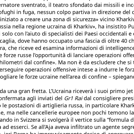
ernatore sventrato, il teatro sfondato dai missili e i
ghi in fuga, nessun colpo partiva in direzione del co
iniziato a creare una zona di sicurezza» vicino Kharkiv
ssia nella regione ucraina di Kharkiv», ha insistito Pu
i solo con l’aiuto di specialisti dei Paesi occidentali
aglia, dove hanno occupato una fascia di oltre 40 chi
ra, che riceve ed esamina informazioni di intelligence
le forze russe l’opportunità di lanciare operazioni off
hilometri dal confine». Ma non è da escludere che si t
erseguire operazioni offensive intese a indurre le fo
gliare le forze ucraine nell’area di confine – spiega
da una gran fretta. L’Ucraina riceverà i suoi primo j
confermata agli inviati del
Gr1 Rai
dal consigliere presi
 postazioni di artiglieria russa, in particolare Khark
, ma nelle cancellerie europee non pochi temono la r
ando in Svizzera si svolgerà il vertice sulla “formula
ad esserci. Se all’Aja aveva infiltrato un agente seg
so, ieri Berna ha improvvisamente deciso di approvare 