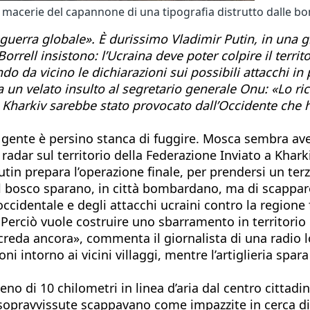
 macerie del capannone di una tipografia distrutto dalle b
«guerra globale». È durissimo Vladimir Putin, in una gi
orrell insistono: l’Ucraina deve poter colpire il terri
do da vicino le dichiarazioni sui possibili attacchi in
 un velato insulto al segretario generale Onu: «Lo ri
a Kharkiv sarebbe stato provocato dall’Occidente che 
a gente è persino stanca di fuggire. Mosca sembra ave
radar sul territorio della Federazione Inviato a Kharki
utin prepara l’operazione finale, per prendersi un ter
o il bosco sparano, in città bombardano, ma di scappa
ccidentale e degli attacchi ucraini contro la regione f
. Perciò vuole costruire uno sbarramento in territori
creda ancora», commenta il giornalista di una radio l
i intorno ai vicini villaggi, mentre l’artiglieria spara 
o di 10 chilometri in linea d’aria dal centro cittadino
 sopravvissute scappavano come impazzite in cerca di