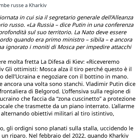
ombe russe a Kharkiv
ornata in cui sia il segretario generale dell’Alleanza
torio russo. «La Russia – dice Putin in una conferenza
 profondità sul suo territorio. La Nato deve essere
cordo quando era primo ministro – sibila – e ancora
ha ignorato i moniti di Mosca per impedire attacchi
re molta fretta La Difesa di Kiev: «Riceveremo
v Gli ottimisti: Mosca alza il tiro perché questo è il
zo dell’Ucraina e negoziare con il bottino in mano.
re ancora una volta sono stanchi. Vladimir Putin dice
rontaliera di Belgorod. L’offensiva sulla regione di
o ucraino che faccia da “zona cuscinetto” a protezione
ocale che trasmette da un piano interrato. L’allarme
alternando obiettivi militari al tiro istintivo,
, gli ordigni sono planati sulla stalla, uccidendo le
 un riparo. Nel febbraio del 2022, quando Kharkiv