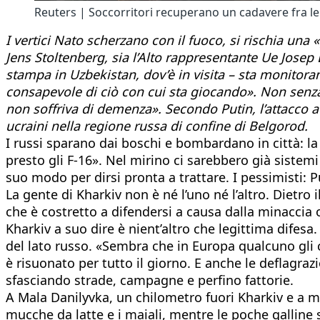
Reuters | Soccorritori recuperano un cadavere fra le
I vertici Nato scherzano con il fuoco, si rischia una 
Jens Stoltenberg, sia l’Alto rappresentante Ue Josep B
stampa in Uzbekistan, dov’è in visita – sta monitoran
consapevole di ciò con cui sta giocando». Non senza
non soffriva di demenza». Secondo Putin, l’attacco 
ucraini nella regione russa di confine di Belgorod.
I russi sparano dai boschi e bombardano in città: l
presto gli F-16». Nel mirino ci sarebbero già sistemi 
suo modo per dirsi pronta a trattare. I pessimisti: P
La gente di Kharkiv non è né l’uno né l’altro. Dietr
che è costretto a difendersi a causa dalla minaccia o
Kharkiv a suo dire è nient’altro che legittima difesa
del lato russo. «Sembra che in Europa qualcuno gli 
è risuonato per tutto il giorno. E anche le deflagrazion
sfasciando strade, campagne e perfino fattorie.
A Mala Danilyvka, un chilometro fuori Kharkiv e a men
mucche da latte e i maiali, mentre le poche galline