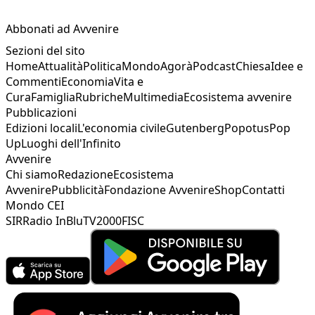
Abbonati ad Avvenire
Sezioni del sito
Home
Attualità
Politica
Mondo
Agorà
Podcast
Chiesa
Idee e
Commenti
Economia
Vita e
Cura
Famiglia
Rubriche
Multimedia
Ecosistema avvenire
Pubblicazioni
Edizioni locali
L'economia civile
Gutenberg
Popotus
Pop
Up
Luoghi dell'Infinito
Avvenire
Chi siamo
Redazione
Ecosistema
Avvenire
Pubblicità
Fondazione Avvenire
Shop
Contatti
Mondo CEI
SIR
Radio InBlu
TV2000
FISC