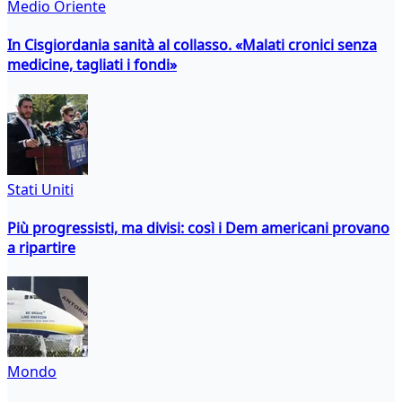
Medio Oriente
In Cisgiordania sanità al collasso. «Malati cronici senza
medicine, tagliati i fondi»
Stati Uniti
Più progressisti, ma divisi: così i Dem americani provano
a ripartire
Mondo