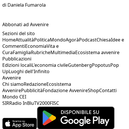
di
Daniela Fumarola
Abbonati ad Avvenire
Sezioni del sito
Home
Attualità
Politica
Mondo
Agorà
Podcast
Chiesa
Idee e
Commenti
Economia
Vita e
Cura
Famiglia
Rubriche
Multimedia
Ecosistema avvenire
Pubblicazioni
Edizioni locali
L'economia civile
Gutenberg
Popotus
Pop
Up
Luoghi dell'Infinito
Avvenire
Chi siamo
Redazione
Ecosistema
Avvenire
Pubblicità
Fondazione Avvenire
Shop
Contatti
Mondo CEI
SIR
Radio InBlu
TV2000
FISC