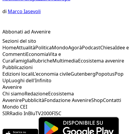
di
Marco Iasevoli
Abbonati ad Avvenire
Sezioni del sito
Home
Attualità
Politica
Mondo
Agorà
Podcast
Chiesa
Idee e
Commenti
Economia
Vita e
Cura
Famiglia
Rubriche
Multimedia
Ecosistema avvenire
Pubblicazioni
Edizioni locali
L'economia civile
Gutenberg
Popotus
Pop
Up
Luoghi dell'Infinito
Avvenire
Chi siamo
Redazione
Ecosistema
Avvenire
Pubblicità
Fondazione Avvenire
Shop
Contatti
Mondo CEI
SIR
Radio InBlu
TV2000
FISC