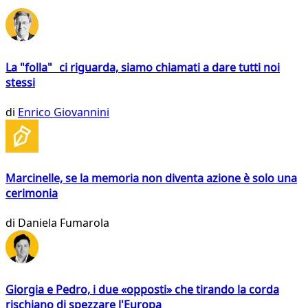
La "folla" ci riguarda, siamo chiamati a dare tutti noi
stessi
di
Enrico Giovannini
Marcinelle, se la memoria non diventa azione è solo una
cerimonia
di
Daniela Fumarola
Giorgia e Pedro, i due «opposti» che tirando la corda
rischiano di spezzare l'Europa