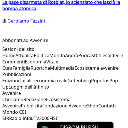
La pace disarmata di Rotblat, lo scienziato che lasciò la
bomba atomica
di
Gerolamo Fazzini
Abbonati ad Avvenire
Sezioni del sito
Home
Attualità
Politica
Mondo
Agorà
Podcast
Chiesa
Idee e
Commenti
Economia
Vita e
Cura
Famiglia
Rubriche
Multimedia
Ecosistema avvenire
Pubblicazioni
Edizioni locali
L'economia civile
Gutenberg
Popotus
Pop
Up
Luoghi dell'Infinito
Avvenire
Chi siamo
Redazione
Ecosistema
Avvenire
Pubblicità
Fondazione Avvenire
Shop
Contatti
Mondo CEI
SIR
Radio InBlu
TV2000
FISC