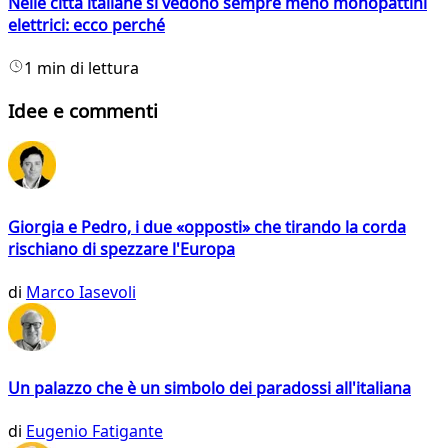
Nelle città italiane si vedono sempre meno monopattini
elettrici: ecco perché
1 min di lettura
Idee e commenti
Giorgia e Pedro, i due «opposti» che tirando la corda
rischiano di spezzare l'Europa
di
Marco Iasevoli
Un palazzo che è un simbolo dei paradossi all'italiana
di
Eugenio Fatigante