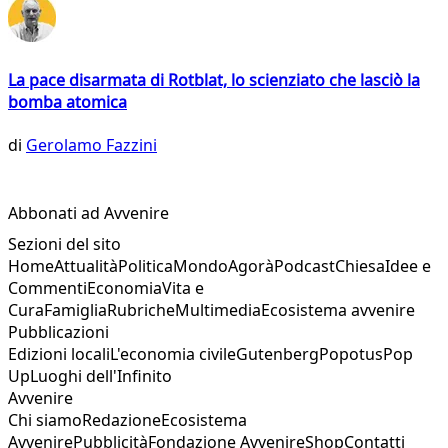
La pace disarmata di Rotblat, lo scienziato che lasciò la
bomba atomica
di
Gerolamo Fazzini
Abbonati ad Avvenire
Sezioni del sito
Home
Attualità
Politica
Mondo
Agorà
Podcast
Chiesa
Idee e
Commenti
Economia
Vita e
Cura
Famiglia
Rubriche
Multimedia
Ecosistema avvenire
Pubblicazioni
Edizioni locali
L'economia civile
Gutenberg
Popotus
Pop
Up
Luoghi dell'Infinito
Avvenire
Chi siamo
Redazione
Ecosistema
Avvenire
Pubblicità
Fondazione Avvenire
Shop
Contatti