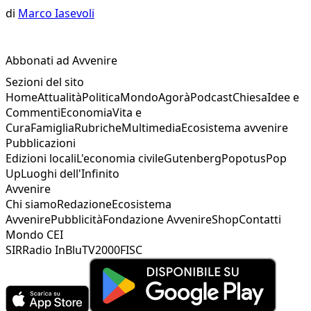
di
Marco Iasevoli
Abbonati ad Avvenire
Sezioni del sito
Home
Attualità
Politica
Mondo
Agorà
Podcast
Chiesa
Idee e
Commenti
Economia
Vita e
Cura
Famiglia
Rubriche
Multimedia
Ecosistema avvenire
Pubblicazioni
Edizioni locali
L'economia civile
Gutenberg
Popotus
Pop
Up
Luoghi dell'Infinito
Avvenire
Chi siamo
Redazione
Ecosistema
Avvenire
Pubblicità
Fondazione Avvenire
Shop
Contatti
Mondo CEI
SIR
Radio InBlu
TV2000
FISC