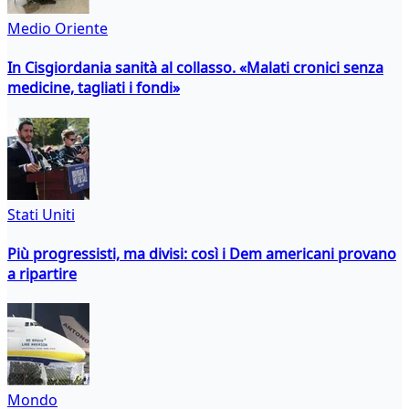
Medio Oriente
In Cisgiordania sanità al collasso. «Malati cronici senza
medicine, tagliati i fondi»
Stati Uniti
Più progressisti, ma divisi: così i Dem americani provano
a ripartire
Mondo