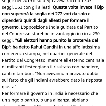
seggi: nel 2019 il solo Bjp aveva raccolto 303
seggi, 353 con gli alleati.
Questa volta invece il Bjp
non supererà la soglia dei 272 voti da solo e
dipenderà quindi dagli alleati per formare il
governo.
L'opposizione India guidata dal Partito
del Congresso starebbe in vantaggio in circa 230
seggi.
"Gli elettori hanno punito la protervia del
Bjp": ha detto Rahul Gandhi
in una affollatissima
conferenza stampa, nel quartier generale del
Partito del Congresso, mentre all'esterno centinaia
di militanti festeggiano il risultato con bandiere,
canti e tamburi. "Non avevamo mai avuto dubbi
sul fatto che gli indiani avrebbero dato la risposta
giusta".
Per formare il governo in India è necessario che
un singolo partito, o una alleanza, abbiano