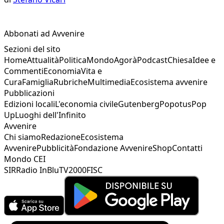
Abbonati ad Avvenire
Sezioni del sito
Home
Attualità
Politica
Mondo
Agorà
Podcast
Chiesa
Idee e
Commenti
Economia
Vita e
Cura
Famiglia
Rubriche
Multimedia
Ecosistema avvenire
Pubblicazioni
Edizioni locali
L'economia civile
Gutenberg
Popotus
Pop
Up
Luoghi dell'Infinito
Avvenire
Chi siamo
Redazione
Ecosistema
Avvenire
Pubblicità
Fondazione Avvenire
Shop
Contatti
Mondo CEI
SIR
Radio InBlu
TV2000
FISC