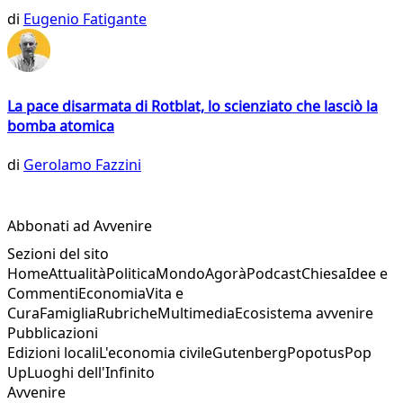
di
Eugenio Fatigante
La pace disarmata di Rotblat, lo scienziato che lasciò la
bomba atomica
di
Gerolamo Fazzini
Abbonati ad Avvenire
Sezioni del sito
Home
Attualità
Politica
Mondo
Agorà
Podcast
Chiesa
Idee e
Commenti
Economia
Vita e
Cura
Famiglia
Rubriche
Multimedia
Ecosistema avvenire
Pubblicazioni
Edizioni locali
L'economia civile
Gutenberg
Popotus
Pop
Up
Luoghi dell'Infinito
Avvenire