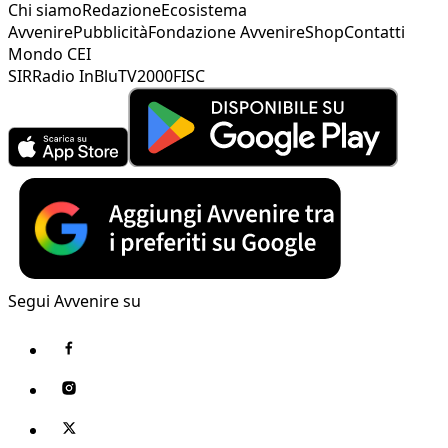
Chi siamo
Redazione
Ecosistema
Avvenire
Pubblicità
Fondazione Avvenire
Shop
Contatti
Mondo CEI
SIR
Radio InBlu
TV2000
FISC
Segui Avvenire su