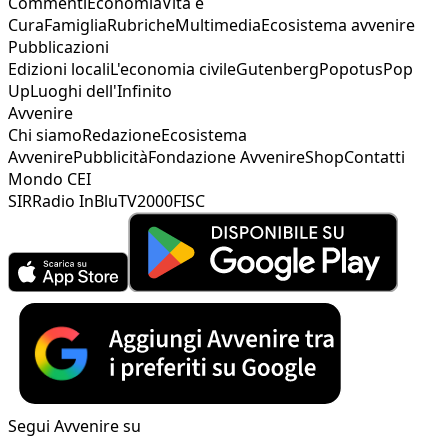
Commenti
Economia
Vita e
Cura
Famiglia
Rubriche
Multimedia
Ecosistema avvenire
Pubblicazioni
Edizioni locali
L'economia civile
Gutenberg
Popotus
Pop
Up
Luoghi dell'Infinito
Avvenire
Chi siamo
Redazione
Ecosistema
Avvenire
Pubblicità
Fondazione Avvenire
Shop
Contatti
Mondo CEI
SIR
Radio InBlu
TV2000
FISC
Segui Avvenire su