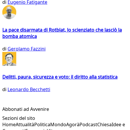
di
Eugenio Fatigante
La pace disarmata di Rotblat, lo scienziato che lasciò la
bomba atomica
di
Gerolamo Fazzini
Delitti, paura, sicurezza e voto: il diritto alla statistica
di
Leonardo Becchetti
Abbonati ad Avvenire
Sezioni del sito
Home
Attualità
Politica
Mondo
Agorà
Podcast
Chiesa
Idee e