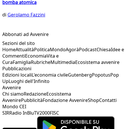
bomba atomica
di
Gerolamo Fazzini
Abbonati ad Avvenire
Sezioni del sito
Home
Attualità
Politica
Mondo
Agorà
Podcast
Chiesa
Idee e
Commenti
Economia
Vita e
Cura
Famiglia
Rubriche
Multimedia
Ecosistema avvenire
Pubblicazioni
Edizioni locali
L'economia civile
Gutenberg
Popotus
Pop
Up
Luoghi dell'Infinito
Avvenire
Chi siamo
Redazione
Ecosistema
Avvenire
Pubblicità
Fondazione Avvenire
Shop
Contatti
Mondo CEI
SIR
Radio InBlu
TV2000
FISC