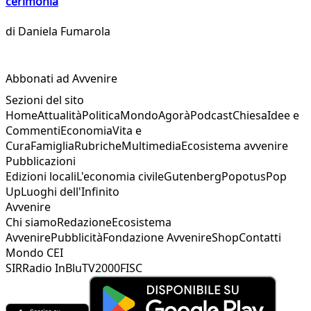
cerimonia
di
Daniela Fumarola
Abbonati ad Avvenire
Sezioni del sito
Home
Attualità
Politica
Mondo
Agorà
Podcast
Chiesa
Idee e
Commenti
Economia
Vita e
Cura
Famiglia
Rubriche
Multimedia
Ecosistema avvenire
Pubblicazioni
Edizioni locali
L'economia civile
Gutenberg
Popotus
Pop
Up
Luoghi dell'Infinito
Avvenire
Chi siamo
Redazione
Ecosistema
Avvenire
Pubblicità
Fondazione Avvenire
Shop
Contatti
Mondo CEI
SIR
Radio InBlu
TV2000
FISC