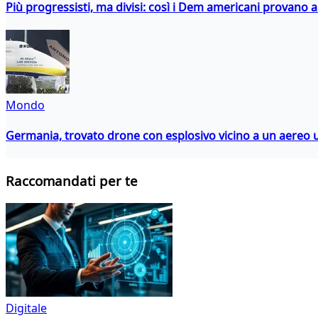
Più progressisti, ma divisi: così i Dem americani provano a 
Mondo
Germania, trovato drone con esplosivo vicino a un aereo 
Raccomandati per te
Digitale