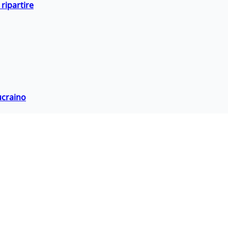
ripartire
ucraino