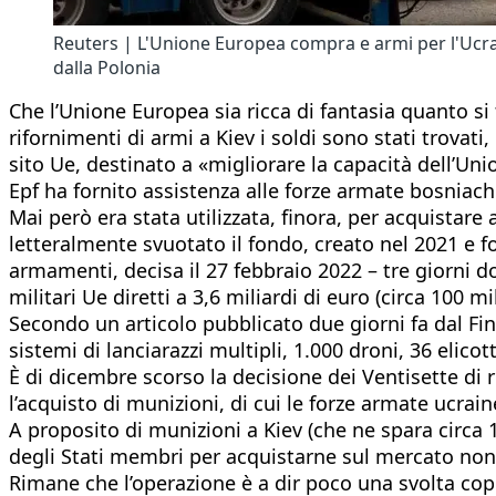
Reuters | L'Unione Europea compra e armi per l'Ucrain
dalla Polonia
Che l’Unione Europea sia ricca di fantasia quanto si 
rifornimenti di armi a Kiev i soldi sono stati trovati
sito Ue, destinato a «migliorare la capacità dell’Unio
Epf ha fornito assistenza alle forze armate bosniach
Mai però era stata utilizzata, finora, per acquistare
letteralmente svuotato il fondo, creato nel 2021 e fo
armamenti, decisa il 27 febbraio 2022 – tre giorni do
militari Ue diretti a 3,6 miliardi di euro (circa 100 mi
Secondo un articolo pubblicato due giorni fa dal Finan
sistemi di lanciarazzi multipli, 1.000 droni, 36 elicott
È di dicembre scorso la decisione dei Ventisette di r
l’acquisto di munizioni, di cui le forze armate ucr
A proposito di munizioni a Kiev (che ne spara circa
degli Stati membri per acquistarne sul mercato non
Rimane che l’operazione è a dir poco una svolta cop