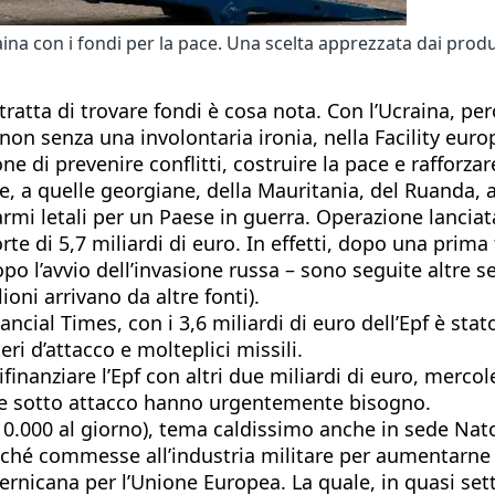
a con i fondi per la pace. Una scelta apprezzata dai produtt
tratta di trovare fondi è cosa nota. Con l’Ucraina, per
, non senza una involontaria ironia, nella Facility eur
ne di prevenire conflitti, costruire la pace e rafforzar
e, a quelle georgiane, della Mauritania, del Ruanda, a
 armi letali per un Paese in guerra. Operazione lancia
rte di 5,7 miliardi di euro. In effetti, dopo una prim
po l’avvio dell’invasione russa – sono seguite altre se
lioni arrivano da altre fonti).
cial Times, con i 3,6 miliardi di euro dell’Epf è stato
eri d’attacco e molteplici missili.
ifinanziare l’Epf con altri due miliardi di euro, merco
aine sotto attacco hanno urgentemente bisogno.
 10.000 al giorno), tema caldissimo anche in sede Nat
ché commesse all’industria militare per aumentarne 
ernicana per l’Unione Europea. La quale, in quasi set