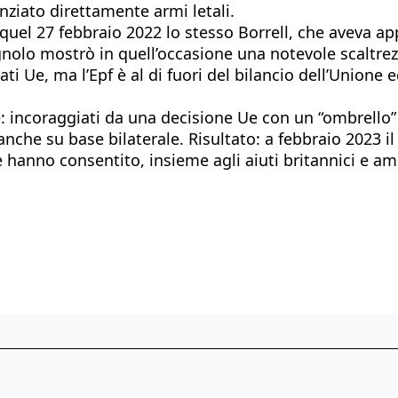
ziato direttamente armi letali.
quel 27 febbraio 2022 lo stesso Borrell, che aveva app
gnolo mostrò in quell’occasione una notevole scaltrez
tati Ue, ma l’Epf è al di fuori del bilancio dell’Union
e: incoraggiati da una decisione Ue con un “ombrello”
nche su base bilaterale. Risultato: a febbraio 2023 il t
he hanno consentito, insieme agli aiuti britannici e ame